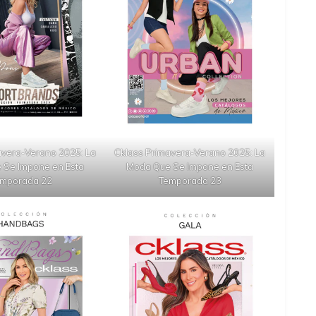
avera-Verano 2025: La
Cklass Primavera-Verano 2025: La
 Se Impone en Esta
Moda Que Se Impone en Esta
mporada 22
Temporada 23