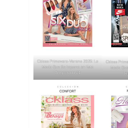
Cklass Primavera-Verano 2025: La
Cklass Prim
Moda Que Se Impone en Esta
Moda Que
Temporada 21
Te