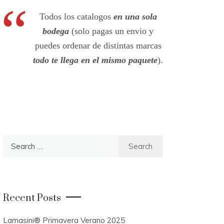
Todos los catalogos
en una sola
bodega
(solo pagas un envio y
puedes ordenar de distintas marcas
todo te llega en el mismo paquete
).
S
e
a
r
c
Recent Posts
h
f
Lamasini® Primavera Verano 2025