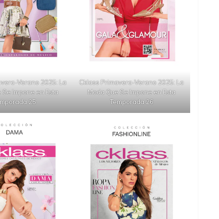
avera-Verano 2025: La
Cklass Primavera-Verano 2025: La
 Se Impone en Esta
Moda Que Se Impone en Esta
mporada 25
Temporada 26