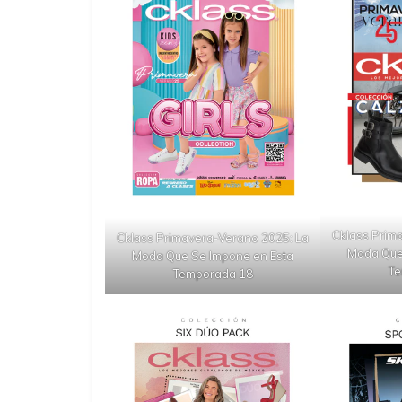
Cklass Prim
Cklass Primavera-Verano 2025: La
Moda Que
Moda Que Se Impone en Esta
Te
Temporada 18