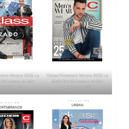
avera-Verano 2025: La
Cklass Primavera-Verano 2025: La
 Se Impone en Esta
Moda Que Se Impone en Esta
mporada 19
Temporada 20