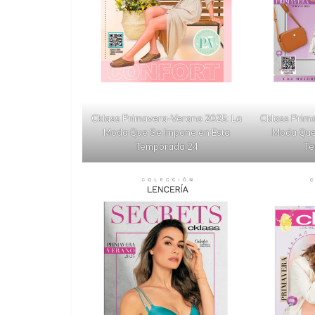
Cklass Primavera-Verano 2025: La
Cklass Prim
Moda Que Se Impone en Esta
Moda Que
Temporada 24
Te