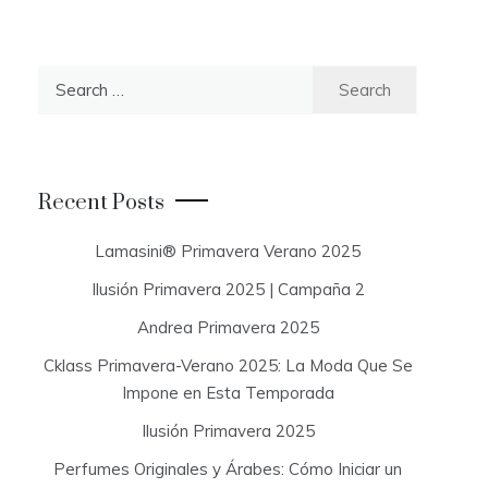
S
e
a
r
c
Recent Posts
h
f
Lamasini® Primavera Verano 2025
o
Ilusión Primavera 2025 | Campaña 2
r
:
Andrea Primavera 2025
Cklass Primavera-Verano 2025: La Moda Que Se
Impone en Esta Temporada
Ilusión Primavera 2025
Perfumes Originales y Árabes: Cómo Iniciar un