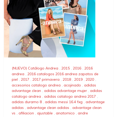
(NUEVO) Catálogo Andrea
,
2015
,
2016
,
2016
andrea
,
2016 catalogos 2016 andrea zapatos de
piel
,
2017
,
2017 primavera
,
2018
,
2019
,
2020
,
accesorios catalogo andrea
,
acojinado
,
adidas
advantage clean
,
adidas advantage mujer
,
adidas
catalogo andrea
,
adidas catalogo andrea 2017
,
adidas duramo 8
,
adidas messi 16.4 fxg
,
advantage
adidas
,
advantage clean adidas
,
advantage clean
vs
,
afiliacion
,
ajustable
,
anatomico
,
andre