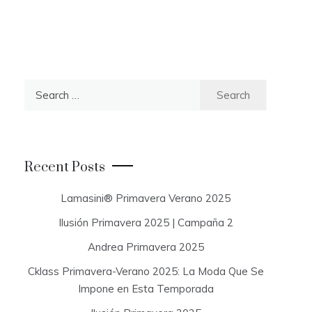
S
e
a
r
c
Recent Posts
h
f
Lamasini® Primavera Verano 2025
o
Ilusión Primavera 2025 | Campaña 2
r
:
Andrea Primavera 2025
Cklass Primavera-Verano 2025: La Moda Que Se
Impone en Esta Temporada