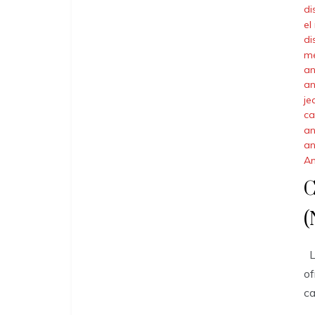
di
el
di
me
an
an
je
ca
an
an
A
C
(
Ll
of
ca