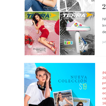
2
NU
In
de
Ju
(N
20
pr
an
ad
ca
16