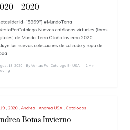
020 – 2020
etaslider id=”5869″] #MundoTerra
entaPorCatalogo Nuevos catálogos virtuales (libros
gitales) de Mundo Terra Otoño Invierno 2020,
cluye las nuevas colecciones de calzado y ropa de
oda
gust 13, 2020
By
Ventas Por Catalogo En USA
2 Min
ading
19
,
2020
,
Andrea
,
Andrea USA
,
Catalogos
ndrea Botas Invierno