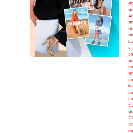
ad
an
A
an
an
an
bo
y 
ca
an
ca
an
ca
in
ca
ca
ti
an
20
A
me