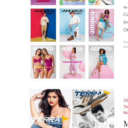
👞
Co
I
Ot
Au
Re
20
Te
Mu
M