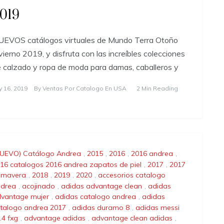
019
EVOS catálogos virtuales de Mundo Terra Otoño
vierno 2019, y disfruta con las increíbles colecciones
 calzado y ropa de moda para damas, caballeros y
ly 16, 2019
By
Ventas Por Catalogo En USA
2 Min Reading
UEVO) Catálogo Andrea
,
2015
,
2016
,
2016 andrea
,
16 catalogos 2016 andrea zapatos de piel
,
2017
,
2017
imavera
,
2018
,
2019
,
2020
,
accesorios catalogo
drea
,
acojinado
,
adidas advantage clean
,
adidas
vantage mujer
,
adidas catalogo andrea
,
adidas
talogo andrea 2017
,
adidas duramo 8
,
adidas messi
.4 fxg
,
advantage adidas
,
advantage clean adidas
,