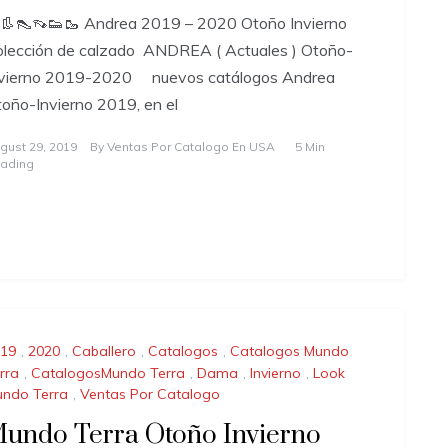
👢👠👡👟🥾 Andrea 2019 – 2020 Otoño Invierno
lección de calzado ANDREA ( Actuales ) Otoño-
nvierno 2019-2020 nuevos catálogos Andrea
oño-Invierno 2019, en el
gust 29, 2019
By
Ventas Por Catalogo En USA
5 Min
ading
19
,
2020
,
Caballero
,
Catalogos
,
Catalogos Mundo
rra
,
CatalogosMundo Terra
,
Dama
,
Invierno
,
Look
ndo Terra
,
Ventas Por Catalogo
undo Terra Otoño Invierno