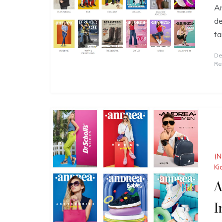
An
de
fa
De
Re
(N
Ki
A
I