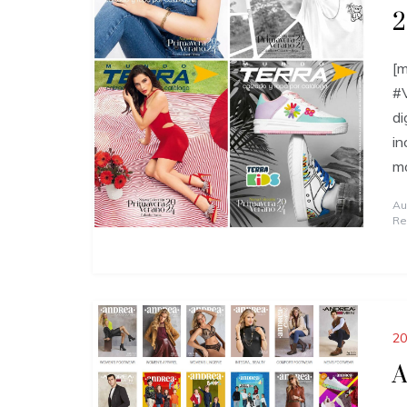
2
[m
#V
di
in
m
Au
Re
20
A