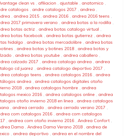
vantage clean vs
,
afiliacion
,
ajustable
,
anatomico
,
dre catalogos
,
andre catalogos 2017
,
andrea
,
ndrea
,
andrea 2015
,
andrea 2016
,
andrea 2016 teens
,
drea 2017 primavera verano
,
andrea botas a la rodilla
,
drea botas actriz
,
andrea botas catalogo virtual
,
drea botas facebook
,
andrea botas gutierrez
,
andrea
tas hidalgo
,
andrea botas mercadolibre
,
andrea botas
botines
,
andrea botas y botines 2018
,
andrea botas y
lzado
,
andrea botas youtube
,
andrea caballero
,
drea calzado 2017
,
andrea catalogo andrea
,
andrea
talogo cd juarez
,
andrea catalogo deportivo 2017
,
drea catalogo teens
,
andrea catalogos 2016
,
andrea
tálogos andrea
,
andrea catalogos digitales otoño
vierno 2018
,
andrea catalogos hombre
,
andrea
talogos mexico 2016
,
andrea catalogos online
,
andrea
talogos otoño invierno 2018 en linea
,
andrea catalogos
juana
,
andrea cerrado
,
andrea cerrado verano 2017
,
drea com catalogos 2016
,
andrea com catalogos
17
,
andrea com otoño invierno 2016
,
Andrea Confort
,
ndrea Dama
,
Andrea Dama Verano 2018
,
andrea de
xico
,
andrea deportivo
,
andrea en el nombre del