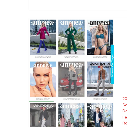
20
Sc
D
Fe
Ro