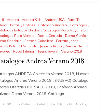
18
,
Andrea
,
Andrea Kids
,
Andrea USA
,
Back To
hool
,
Botas y Botines
,
Catalogo Andrea
,
Catalogos
,
talogos Estados Unidos
,
Catalogos Para Mayorista
,
talogos Para Vender
,
Dama Cerrado
,
Dama Confot
,
ma Sandalia
,
Ferrato Caballero
,
Ferrato Jeans
,
rrato Kids
,
IU Naturals
,
Jeans & Ropa
,
Precios de
ayoreo
,
Ropa Interior
,
Teens Juvenil
,
Verano 2018
atalogos Andrea Verano 2018
atálogos ANDREA Colección Verano 2018, Nuevos
tálogos Andrea Verano 2018. , (NUEVO) Catálogo
ndrea Ofertas HOT SALE 2018, Catálogo Andrea
alzado Dama Verano 2018, Catálogo
ne 6, 2018
By
Ventas Por Catalogo En USA
2 Min Reading