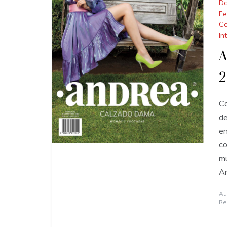
Da
Fe
Ca
In
A
2
Ca
d
en
co
mu
An
Au
Re