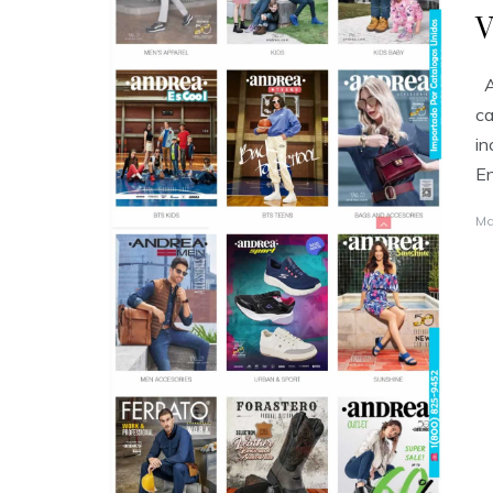
V
A
c
in
En
Ma