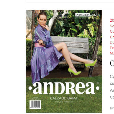
20
Sc
Ca
Ca
Da
Fe
M
C
C
ca
A
C
Ju