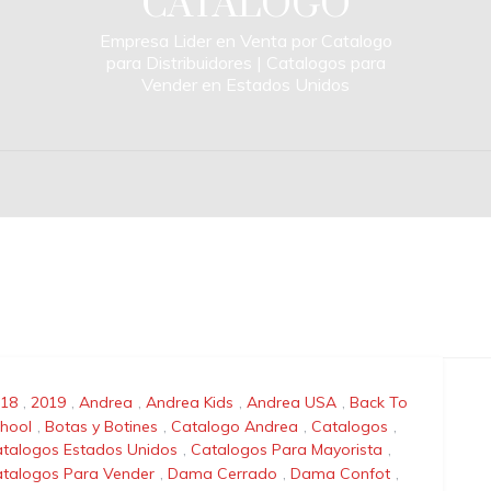
CATALOGO
Empresa Lider en Venta por Catalogo
para Distribuidores | Catalogos para
Vender en Estados Unidos
18
,
2019
,
Andrea
,
Andrea Kids
,
Andrea USA
,
Back To
hool
,
Botas y Botines
,
Catalogo Andrea
,
Catalogos
,
talogos Estados Unidos
,
Catalogos Para Mayorista
,
talogos Para Vender
,
Dama Cerrado
,
Dama Confot
,