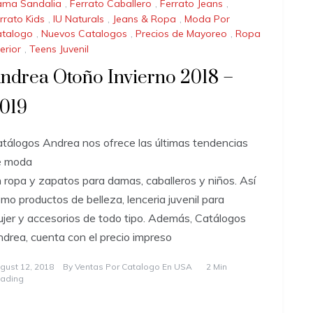
ma Sandalia
,
Ferrato Caballero
,
Ferrato Jeans
,
rrato Kids
,
IU Naturals
,
Jeans & Ropa
,
Moda Por
talogo
,
Nuevos Catalogos
,
Precios de Mayoreo
,
Ropa
terior
,
Teens Juvenil
ndrea Otoño Invierno 2018 –
019
tálogos Andrea nos ofrece las últimas tendencias
e moda
 ropa y zapatos para damas, caballeros y niños. Así
mo productos de belleza, lenceria juvenil para
jer y accesorios de todo tipo. Además, Catálogos
drea, cuenta con el precio impreso
gust 12, 2018
By
Ventas Por Catalogo En USA
2 Min
ading