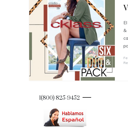
V
El
& 
ca
p
Fe
Re
1(800) 825-9452