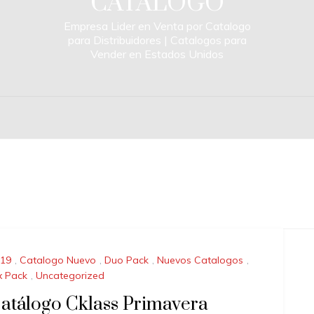
CATALOGO
Empresa Lider en Venta por Catalogo
para Distribuidores | Catalogos para
Vender en Estados Unidos
19
,
Catalogo Nuevo
,
Duo Pack
,
Nuevos Catalogos
,
x Pack
,
Uncategorized
atálogo Cklass Primavera