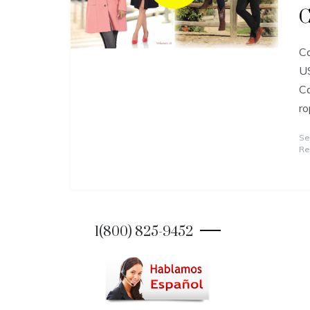
C
Ca
U
Ca
ro
Se
Re
1(800) 825-9452