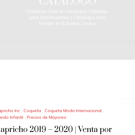
CATALOGO
Empresa Lider en Venta por Catalogo
para Distribuidores | Catalogos para
Vender en Estados Unidos
pricho Inc
,
Coqueta
,
Coqueta Moda Internacional
,
ndo Infantil
,
Precios de Mayoreo
apricho 2019 – 2020 | Venta por