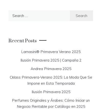
S
e
a
r
c
Recent Posts
h
f
Lamasini® Primavera Verano 2025
o
Ilusión Primavera 2025 | Campaña 2
r
:
Andrea Primavera 2025
Cklass Primavera-Verano 2025: La Moda Que Se
Impone en Esta Temporada
Ilusión Primavera 2025
Perfumes Originales y Árabes: Cómo Iniciar un
Negocio Rentable por Catálogo en 2025