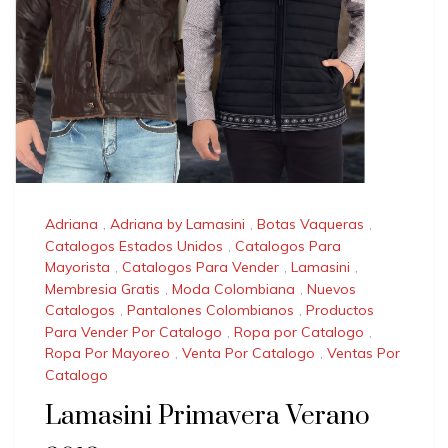
Adriana
,
Adriana by Lamasini
,
Botas Vaqueras
,
Catalogos Estados Unidos
,
Catalogos Para
Mayorista
,
Catalogos Para Vender
,
Lamasini
,
Membresia Gratis
,
Moda Colombiana
,
Nuevos
Catalogos
,
Pantalones Colombianos
,
Productos
Para Vender Por Catalogo
,
Ropa por Catalogo
,
Ropa Por Mayoreo
,
Venta Por Catalogo
,
Ventas Por
Catalogo
Lamasini Primavera Verano