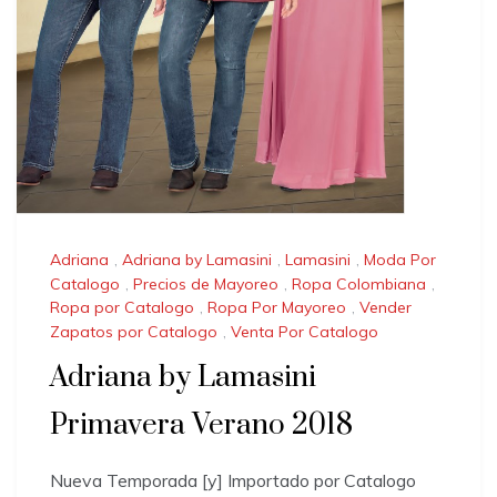
Adriana
,
Adriana by Lamasini
,
Lamasini
,
Moda Por
Catalogo
,
Precios de Mayoreo
,
Ropa Colombiana
,
Ropa por Catalogo
,
Ropa Por Mayoreo
,
Vender
Zapatos por Catalogo
,
Venta Por Catalogo
Adriana by Lamasini
Primavera Verano 2018
Nueva Temporada [y] Importado por Catalogo