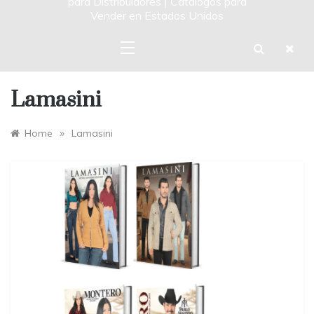
para Distribuidores | Catalogos para
Vender en Estados Unidos
Lamasini
»
Home
Lamasini