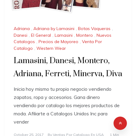
Adriana
,
Adriana by Lamasini
,
Botas Vaqueras
,
Danesi
,
El General
,
Lamasini
,
Montero
,
Nuevos
Catalogos
,
Precios de Mayoreo
,
Venta Por
Catalogo
,
Western Wear
Lamasini, Danesi, Montero,
Adriana, Ferreti, Minerva, Diva
Inicia hoy mismo tu propio negocio vendiendo
zapatos, ropa y accesorios. Gana dinero
vendiendo por catalogo los mejores productos de
moda. Afiliarte a Catalogos Unidos Inc para
vender
October 25, 2017
By
Ventas Por Catalogo En USA
1 Min