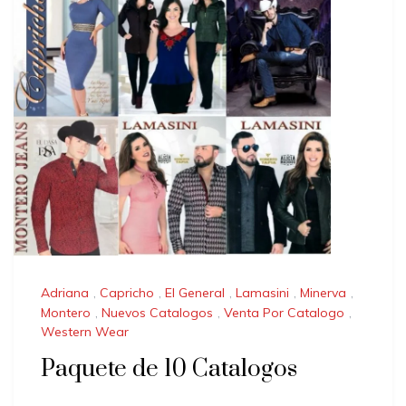
Adriana
,
Capricho
,
El General
,
Lamasini
,
Minerva
,
Montero
,
Nuevos Catalogos
,
Venta Por Catalogo
,
Western Wear
Paquete de 10 Catalogos