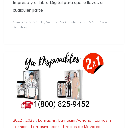
Impreso y el Libro Digital para que lo lleves a
cualquier parte
March 24, 2024
By
Ventas Por Catalogo En USA
15 Min
Reading
2022
,
2023
,
Lamasini
,
Lamasini Adriana
,
Lamasini
Fashion
,
Lamasini Jeans
,
Precios de Mayoreo