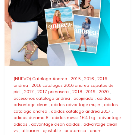
(NUEVO) Catálogo Andrea
,
2015
,
2016
,
2016
andrea
,
2016 catalogos 2016 andrea zapatos de
piel
,
2017
,
2017 primavera
,
2018
,
2019
,
2020
,
accesorios catalogo andrea
,
acojinado
,
adidas
advantage clean
,
adidas advantage mujer
,
adidas
catalogo andrea
,
adidas catalogo andrea 2017
,
adidas duramo 8
,
adidas messi 16.4 fxg
,
advantage
adidas
,
advantage clean adidas
,
advantage clean
vs
,
afiliacion
,
ajustable
,
anatomico
,
andre