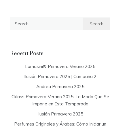
S
e
a
r
c
Recent Posts
h
f
Lamasini® Primavera Verano 2025
o
Ilusión Primavera 2025 | Campaña 2
r
:
Andrea Primavera 2025
Cklass Primavera-Verano 2025: La Moda Que Se
Impone en Esta Temporada
Ilusión Primavera 2025
Perfumes Originales y Árabes: Cómo Iniciar un