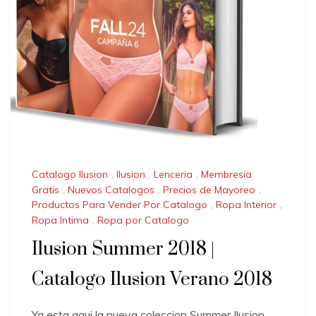
Catalogo Ilusion
,
Ilusion
,
Lenceria
,
Membresia
Gratis
,
Nuevos Catalogos
,
Precios de Mayoreo
,
Productos Para Vender Por Catalogo
,
Ropa Interior
,
Ropa Intima
,
Ropa por Catalogo
Ilusion Summer 2018 |
Catalogo Ilusion Verano 2018
Ya esta aqui la nueva coleccion Summer Ilusion