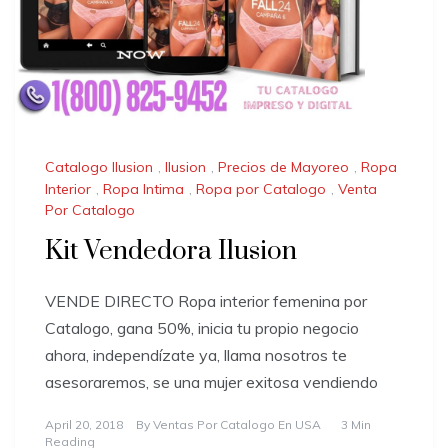
Catalogo Ilusion
,
Ilusion
,
Precios de Mayoreo
,
Ropa
Interior
,
Ropa Intima
,
Ropa por Catalogo
,
Venta
Por Catalogo
Kit Vendedora Ilusion
VENDE DIRECTO Ropa interior femenina por
Catalogo, gana 50%, inicia tu propio negocio
ahora, independízate ya, llama nosotros te
asesoraremos, se una mujer exitosa vendiendo
April 20, 2018
By
Ventas Por Catalogo En USA
3 Min
Reading