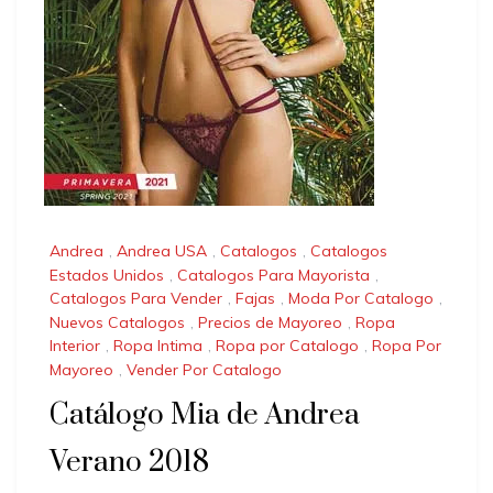
Andrea
,
Andrea USA
,
Catalogos
,
Catalogos
Estados Unidos
,
Catalogos Para Mayorista
,
Catalogos Para Vender
,
Fajas
,
Moda Por Catalogo
,
Nuevos Catalogos
,
Precios de Mayoreo
,
Ropa
Interior
,
Ropa Intima
,
Ropa por Catalogo
,
Ropa Por
Mayoreo
,
Vender Por Catalogo
Catálogo Mia de Andrea
Verano 2018