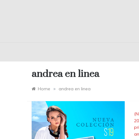
andrea en linea
»
Home
andrea en linea
(N
20
pr
an