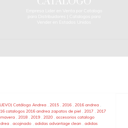
CATALOGO
Empresa Lider en Venta por Catalogo
para Distribuidores | Catalogos para
Vender en Estados Unidos
UEVO) Catálogo Andrea
,
2015
,
2016
,
2016 andrea
,
16 catalogos 2016 andrea zapatos de piel
,
2017
,
2017
imavera
,
2018
,
2019
,
2020
,
accesorios catalogo
drea
,
acojinado
,
adidas advantage clean
,
adidas