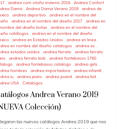
17
,
andrea com otoño invierno 2016
,
Andrea Confort
,
ndrea Dama
,
Andrea Dama Verano 2018
,
andrea de
xico
,
andrea deportivo
,
andrea en el nombre del
seño
,
andrea en el nombre del diseño 2017
,
andrea en
 nombre del diseño botas
,
andrea en el nombre del
seño catálogos
,
andrea en el nombre del diseño
xico
,
andrea en Estados Unidos
,
andrea en linea
,
drea en nombre del diseño catalogos
,
andrea es
,
drea estados unidos
,
andrea ferrato
,
andrea ferrato
ans
,
andrea ferrato kids
,
andrea fontebasso 1760
talogo
,
andrea fontebasso catalogo
,
andrea girls
,
drea hombres
,
andrea importadora
,
andrea infantil
,
drea iu
,
andrea jeans
,
andrea juvenil
,
andrea kid
,
ndrea USA
,
Catalogos
atálogos Andrea Verano 2019
NUEVA Colección)
egaron las nuevos catálogos Andrea 2019 que nos