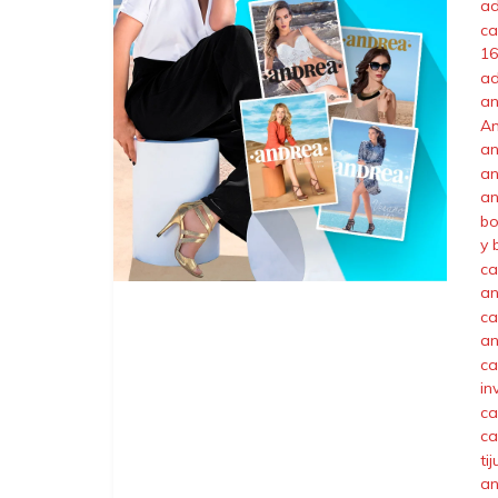
ad
ca
16
ad
an
A
an
an
an
bo
y 
ca
an
ca
an
ca
in
ca
ca
ti
an