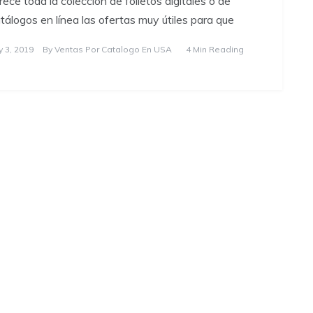
rece toda la colección de folletos digitales o de
tálogos en línea las ofertas muy útiles para que
y 3, 2019
By
Ventas Por Catalogo En USA
4 Min Reading