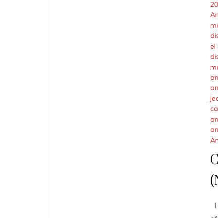
20
A
me
di
el
di
me
an
an
je
ca
an
an
A
C
(
Ll