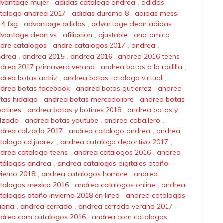
vantage mujer
,
adidas catalogo andrea
,
adidas
talogo andrea 2017
,
adidas duramo 8
,
adidas messi
.4 fxg
,
advantage adidas
,
advantage clean adidas
,
vantage clean vs
,
afiliacion
,
ajustable
,
anatomico
,
dre catalogos
,
andre catalogos 2017
,
andrea
,
ndrea
,
andrea 2015
,
andrea 2016
,
andrea 2016 teens
,
drea 2017 primavera verano
,
andrea botas a la rodilla
,
drea botas actriz
,
andrea botas catalogo virtual
,
drea botas facebook
,
andrea botas gutierrez
,
andrea
tas hidalgo
,
andrea botas mercadolibre
,
andrea botas
botines
,
andrea botas y botines 2018
,
andrea botas y
lzado
,
andrea botas youtube
,
andrea caballero
,
drea calzado 2017
,
andrea catalogo andrea
,
andrea
talogo cd juarez
,
andrea catalogo deportivo 2017
,
drea catalogo teens
,
andrea catalogos 2016
,
andrea
tálogos andrea
,
andrea catalogos digitales otoño
vierno 2018
,
andrea catalogos hombre
,
andrea
talogos mexico 2016
,
andrea catalogos online
,
andrea
talogos otoño invierno 2018 en linea
,
andrea catalogos
juana
,
andrea cerrado
,
andrea cerrado verano 2017
,
drea com catalogos 2016
,
andrea com catalogos