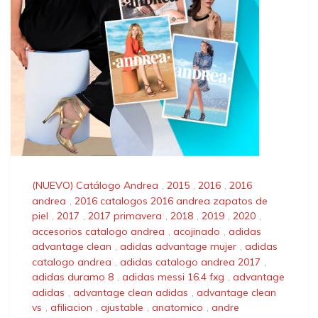
(NUEVO) Catálogo Andrea
,
2015
,
2016
,
2016
andrea
,
2016 catalogos 2016 andrea zapatos de
piel
,
2017
,
2017 primavera
,
2018
,
2019
,
2020
,
accesorios catalogo andrea
,
acojinado
,
adidas
advantage clean
,
adidas advantage mujer
,
adidas
catalogo andrea
,
adidas catalogo andrea 2017
,
adidas duramo 8
,
adidas messi 16.4 fxg
,
advantage
adidas
,
advantage clean adidas
,
advantage clean
vs
,
afiliacion
,
ajustable
,
anatomico
,
andre