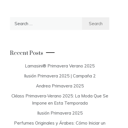
S
e
a
r
c
Recent Posts
h
f
Lamasini® Primavera Verano 2025
o
Ilusión Primavera 2025 | Campaña 2
r
:
Andrea Primavera 2025
Cklass Primavera-Verano 2025: La Moda Que Se
Impone en Esta Temporada
Ilusión Primavera 2025
Perfumes Originales y Árabes: Cómo Iniciar un