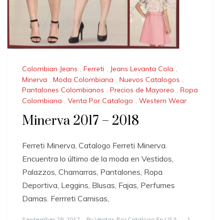
Colombian Jeans
,
Ferreti
,
Jeans Levanta Cola
,
Minerva
,
Moda Colombiana
,
Nuevos Catalogos
,
Pantalones Colombianos
,
Precios de Mayoreo
,
Ropa
Colombiana
,
Venta Por Catalogo
,
Western Wear
Minerva 2017 – 2018
Ferreti Minerva, Catalogo Ferreti Minerva.
Encuentra lo último de la moda en Vestidos,
Palazzos, Chamarras, Pantalones, Ropa
Deportiva, Leggins, Blusas, Fajas, Perfumes
Damas. Ferrreti Camisas,
September 29, 2017
By
Ventas Por Catalogo En USA
1