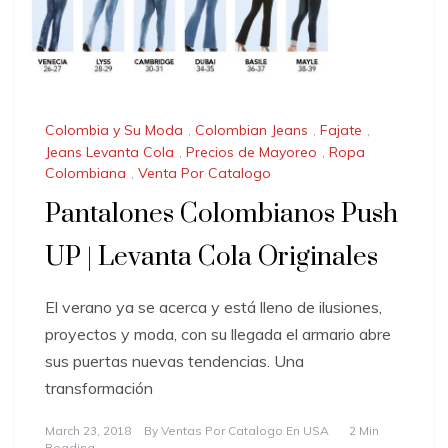
Colombia y Su Moda
,
Colombian Jeans
,
Fajate
,
Jeans Levanta Cola
,
Precios de Mayoreo
,
Ropa
Colombiana
,
Venta Por Catalogo
Pantalones Colombianos Push
UP | Levanta Cola Originales
El verano ya se acerca y está lleno de ilusiones,
proyectos y moda, con su llegada el armario abre
sus puertas nuevas tendencias. Una
transformación
March 23, 2018
By
Ventas Por Catalogo En USA
2 Min
Reading