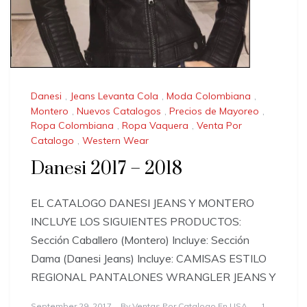
Danesi
,
Jeans Levanta Cola
,
Moda Colombiana
,
Montero
,
Nuevos Catalogos
,
Precios de Mayoreo
,
Ropa Colombiana
,
Ropa Vaquera
,
Venta Por
Catalogo
,
Western Wear
Danesi 2017 – 2018
EL CATALOGO DANESI JEANS Y MONTERO
INCLUYE LOS SIGUIENTES PRODUCTOS:
Sección Caballero (Montero) Incluye: Sección
Dama (Danesi Jeans) Incluye: CAMISAS ESTILO
REGIONAL PANTALONES WRANGLER JEANS Y
September 29, 2017
By
Ventas Por Catalogo En USA
1