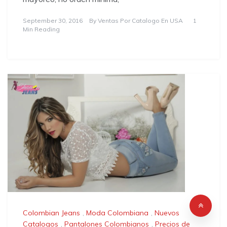
September 30, 2016
By
Ventas Por Catalogo En USA
1
Min Reading
Colombian Jeans
,
Moda Colombiana
,
Nuevos
Catalogos
,
Pantalones Colombianos
,
Precios de