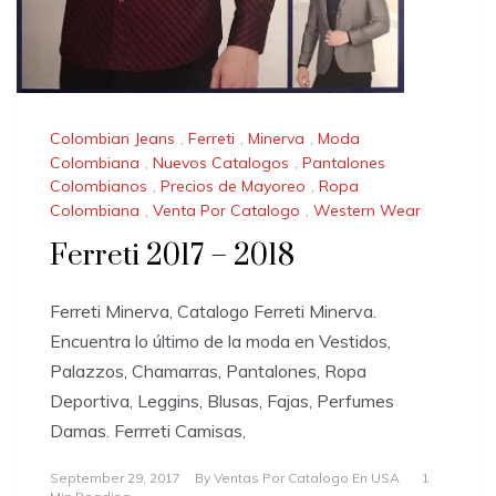
Colombian Jeans
,
Ferreti
,
Minerva
,
Moda
Colombiana
,
Nuevos Catalogos
,
Pantalones
Colombianos
,
Precios de Mayoreo
,
Ropa
Colombiana
,
Venta Por Catalogo
,
Western Wear
Ferreti 2017 – 2018
Ferreti Minerva, Catalogo Ferreti Minerva.
Encuentra lo último de la moda en Vestidos,
Palazzos, Chamarras, Pantalones, Ropa
Deportiva, Leggins, Blusas, Fajas, Perfumes
Damas. Ferrreti Camisas,
September 29, 2017
By
Ventas Por Catalogo En USA
1