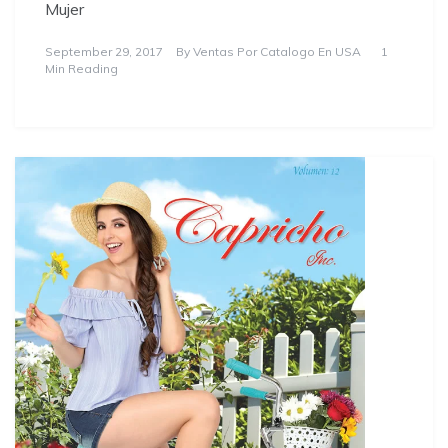
Mujer
September 29, 2017
By
Ventas Por Catalogo En USA
1
Min Reading