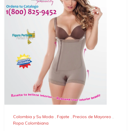
Colombia y Su Moda
,
Fajate
,
Precios de Mayoreo
,
Ropa Colombiana