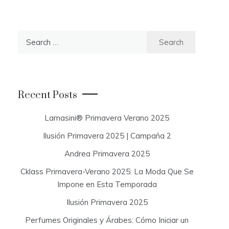
S
e
a
r
c
Recent Posts
h
f
Lamasini® Primavera Verano 2025
o
Ilusión Primavera 2025 | Campaña 2
r
:
Andrea Primavera 2025
Cklass Primavera-Verano 2025: La Moda Que Se
Impone en Esta Temporada
Ilusión Primavera 2025
Perfumes Originales y Árabes: Cómo Iniciar un