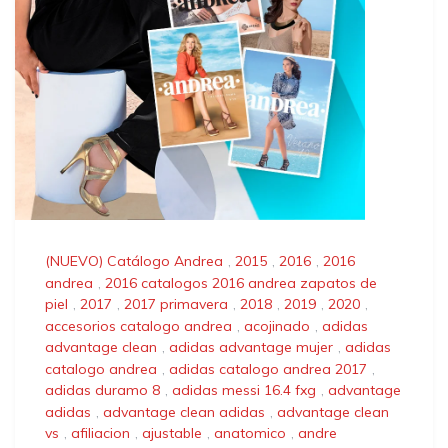
(NUEVO) Catálogo Andrea
,
2015
,
2016
,
2016
andrea
,
2016 catalogos 2016 andrea zapatos de
piel
,
2017
,
2017 primavera
,
2018
,
2019
,
2020
,
accesorios catalogo andrea
,
acojinado
,
adidas
advantage clean
,
adidas advantage mujer
,
adidas
catalogo andrea
,
adidas catalogo andrea 2017
,
adidas duramo 8
,
adidas messi 16.4 fxg
,
advantage
adidas
,
advantage clean adidas
,
advantage clean
vs
,
afiliacion
,
ajustable
,
anatomico
,
andre