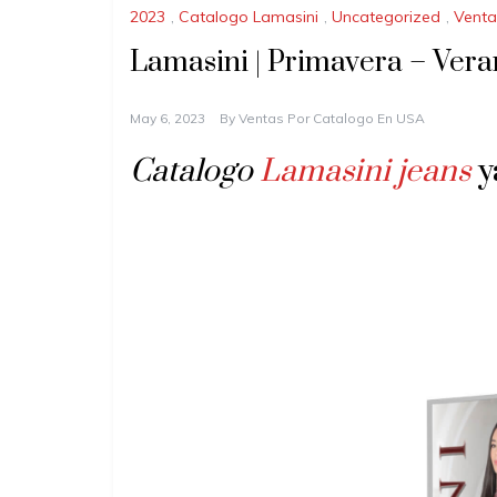
2023
,
Catalogo Lamasini
,
Uncategorized
,
Venta
Lamasini | Primavera – Ver
May 6, 2023
By
Ventas Por Catalogo En USA
Catalogo
Lamasini jeans
y