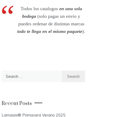
Todos los catalogos
en una sola
bodega
(solo pagas un envio y
puedes ordenar de distintas marcas
todo te llega en el mismo paquete
).
S
e
a
r
c
Recent Posts
h
f
Lamasini® Primavera Verano 2025