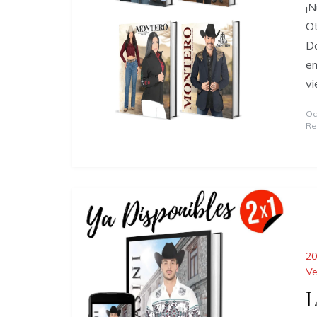
¡
O
Da
em
vi
Oc
Re
20
Ve
L