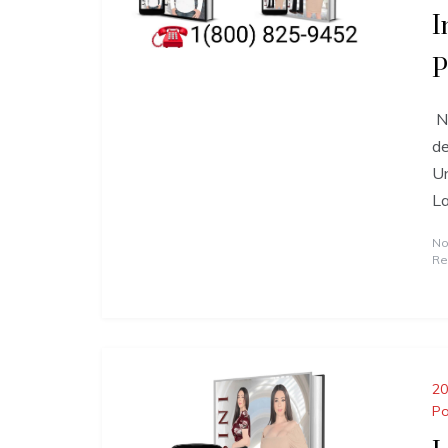
I
P
Nu
de
Un
La
No
Re
20
Po