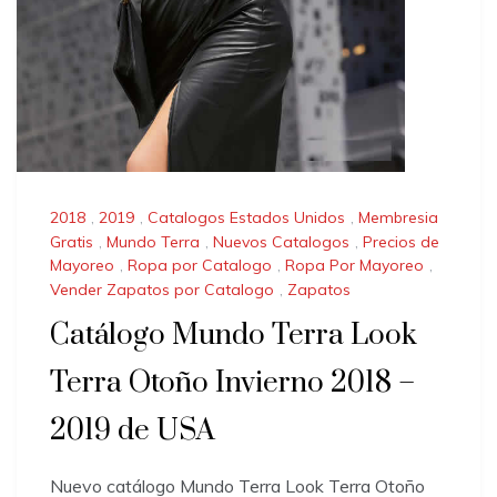
2018
,
2019
,
Catalogos Estados Unidos
,
Membresia
Gratis
,
Mundo Terra
,
Nuevos Catalogos
,
Precios de
Mayoreo
,
Ropa por Catalogo
,
Ropa Por Mayoreo
,
Vender Zapatos por Catalogo
,
Zapatos
Catálogo Mundo Terra Look
Terra Otoño Invierno 2018 –
2019 de USA
Nuevo catálogo Mundo Terra Look Terra Otoño