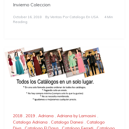
Invierno Coleccion
October 16, 2018
By
Ventas Por Catalogo En USA
4 Min
Reading
2018
,
2019
,
Adriana
,
Adriana by Lamasini
,
Catalogo Adriana
,
Catalogo Danesi
,
Catalogo
Diva
,
Catalogo El Dasa
,
Catalogo Ferreti
,
Catalogo