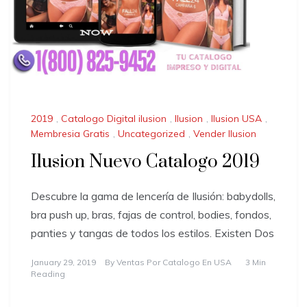
2019
,
Catalogo Digital ilusion
,
Ilusion
,
Ilusion USA
,
Membresia Gratis
,
Uncategorized
,
Vender Ilusion
Ilusion Nuevo Catalogo 2019
Descubre la gama de lencería de Ilusión: babydolls,
bra push up, bras, fajas de control, bodies, fondos,
panties y tangas de todos los estilos. Existen Dos
January 29, 2019
By
Ventas Por Catalogo En USA
3 Min
Reading