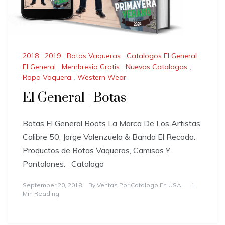
2018
,
2019
,
Botas Vaqueras
,
Catalogos El General
,
El General
,
Membresia Gratis
,
Nuevos Catalogos
,
Ropa Vaquera
,
Western Wear
El General | Botas
Botas El General Boots La Marca De Los Artistas
Calibre 50, Jorge Valenzuela & Banda El Recodo.
Productos de Botas Vaqueras, Camisas Y
Pantalones. Catalogo
September 20, 2018
By
Ventas Por Catalogo En USA
1
Min Reading