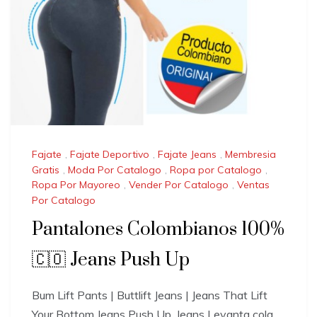
Fajate
,
Fajate Deportivo
,
Fajate Jeans
,
Membresia
Gratis
,
Moda Por Catalogo
,
Ropa por Catalogo
,
Ropa Por Mayoreo
,
Vender Por Catalogo
,
Ventas
Por Catalogo
Pantalones Colombianos 100%
🇨🇴 Jeans Push Up
Bum Lift Pants | Buttlift Jeans | Jeans That Lift
Your Bottom Jeans Push Up, Jeans Levanta cola,