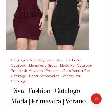
Catalogos Para Mayorista
,
Diva
,
Estilo Por
Catalogo
,
Membresia Gratis
,
Moda Por Catalogo
,
Precios de Mayoreo
,
Productos Para Vender Por
Catalogo
,
Ropa Por Mayoreo
,
Ventas Por
Catalogo
Diva | Fashion | Catalogo |
Moda | Primavera | Verano –