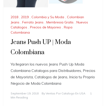
2018
,
2019
,
Colombia y Su Moda
,
Colombian
Jeans
,
Ferrato Jeans
,
Membresia Gratis
,
Nuevos
Catalogos
,
Precios de Mayoreo
,
Ropa
Colombiana
Jeans Push UP | Moda
Colombiana
Ya llegaron los nuevos Jeans Push Up Moda
Colombiana Catalogos para Distribuidores, Precios
de Mayorista, Catalogos de Jeans, Inicia tu Proprio
Negocio de Moda Colombiana
September 19, 2018
By
Ventas Por Catalogo En USA
1
Min Reading