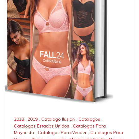
2018
,
2019
,
Catalogo Ilusion
,
Catalogos
,
Catalogos Estados Unidos
,
Catalogos Para
Mayorista
,
Catalogos Para Vender
,
Catalogos Para