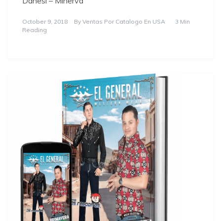
Danesi – Minerva
October 9, 2018
By
Ventas Por Catalogo En USA
3 Min
Reading