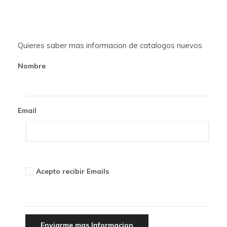
a
t
Quieres saber mas informacion de catalogos nuevos
i
Nombre
o
n
Email
Acepto recibir Emails