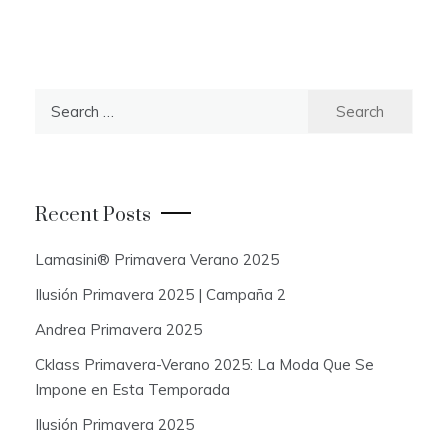
S
e
a
r
c
Recent Posts
h
f
Lamasini® Primavera Verano 2025
o
Ilusión Primavera 2025 | Campaña 2
r
:
Andrea Primavera 2025
Cklass Primavera-Verano 2025: La Moda Que Se
Impone en Esta Temporada
Ilusión Primavera 2025