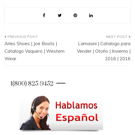
P
Arles Shoes | Joe Boots |
Lamasini | Catalogo para
o
Catalogo Vaquero | Western
Vender | Otoño | Invierno |
Wear
2016 | 2016
s
t
1(800) 825-9452
n
a
v
i
g