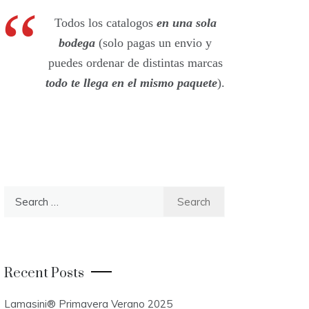
Todos los catalogos
en una sola
bodega
(solo pagas un envio y
puedes ordenar de distintas marcas
todo te llega en el mismo paquete
).
S
e
a
r
c
Recent Posts
h
f
Lamasini® Primavera Verano 2025