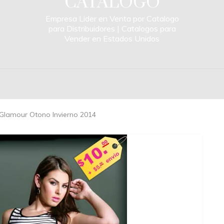
CATALOGO
Empresa Lider en Venta por Catalogo
para Distribuidores | Catalogos para
Vender en Estados Unidos
Glamour Otono Invierno 2014