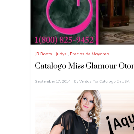
JR Boots
,
Judys
,
Precios de Mayoreo
Catalogo Miss Glamour Oton
September 17, 2014
By
Ventas Por Catalogo En USA