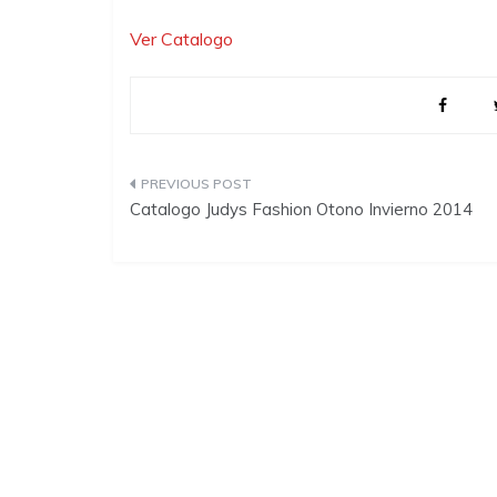
Ver Catalogo
P
Catalogo Judys Fashion Otono Invierno 2014
o
s
t
n
a
v
i