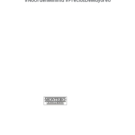
#NoOrdenMinima
#PreciosDeMayoreo