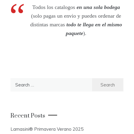
Todos los catalogos
en una sola bodega
(solo pagas un envio y puedes ordenar de
distintas marcas
todo te llega en el mismo
paquete
).
S
e
a
r
c
Recent Posts
h
f
Lamasini® Primavera Verano 2025
o