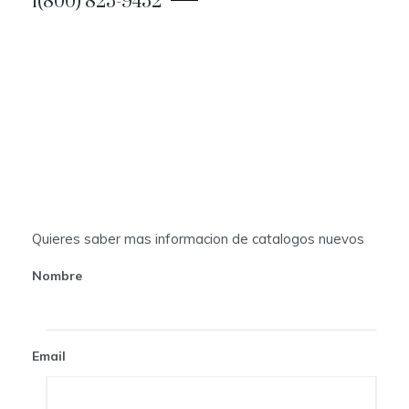
1(800) 825-9452
n
a
v
i
g
a
t
Quieres saber mas informacion de catalogos nuevos
i
Nombre
o
n
Email