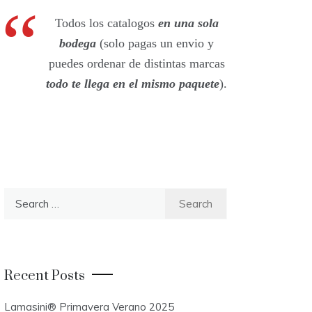
Todos los catalogos
en una sola
bodega
(solo pagas un envio y
puedes ordenar de distintas marcas
todo te llega en el mismo paquete
).
S
e
a
r
c
Recent Posts
h
f
Lamasini® Primavera Verano 2025