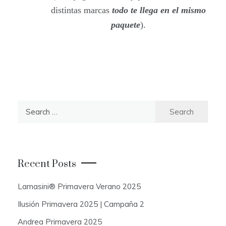
distintas marcas
todo te llega en el mismo
paquete
).
S
e
a
r
c
Recent Posts
h
f
Lamasini® Primavera Verano 2025
o
Ilusión Primavera 2025 | Campaña 2
r
:
Andrea Primavera 2025