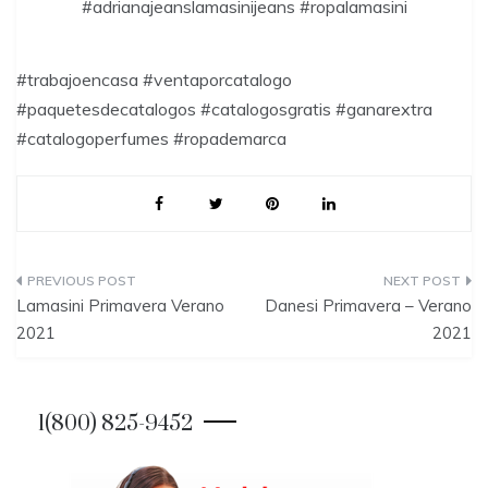
#adrianajeanslamasinijeans #ropalamasini
#trabajoencasa #ventaporcatalogo
#paquetesdecatalogos #catalogosgratis #ganarextra
#catalogoperfumes #ropademarca
P
Lamasini Primavera Verano
Danesi Primavera – Verano
o
2021
2021
s
t
1(800) 825-9452
n