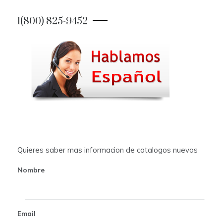
t
1(800) 825-9452
n
a
v
i
g
a
t
Quieres saber mas informacion de catalogos nuevos
i
Nombre
o
n
Email