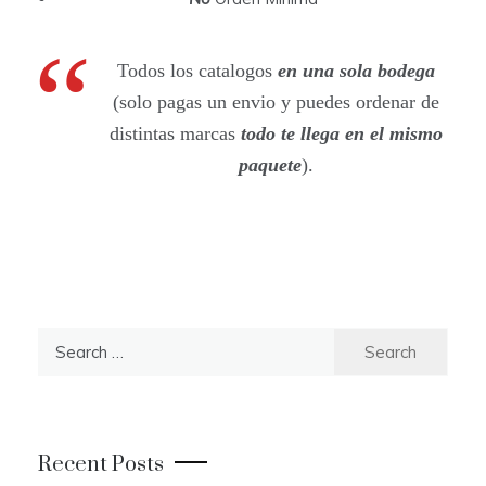
Todos los catalogos
en una sola bodega
(solo pagas un envio y puedes ordenar de
distintas marcas
todo te llega en el mismo
paquete
).
S
e
a
r
c
Recent Posts
h