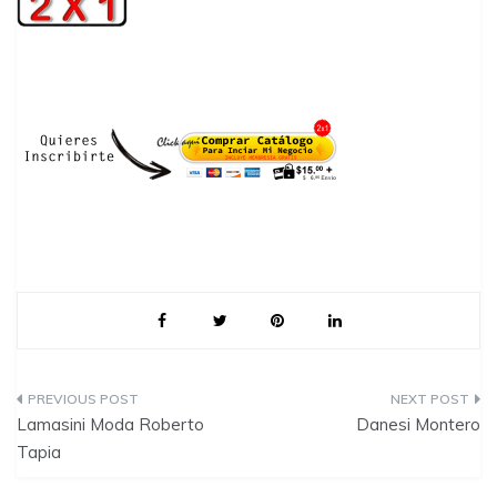
P
Lamasini Moda Roberto
Danesi Montero
o
Tapia
s