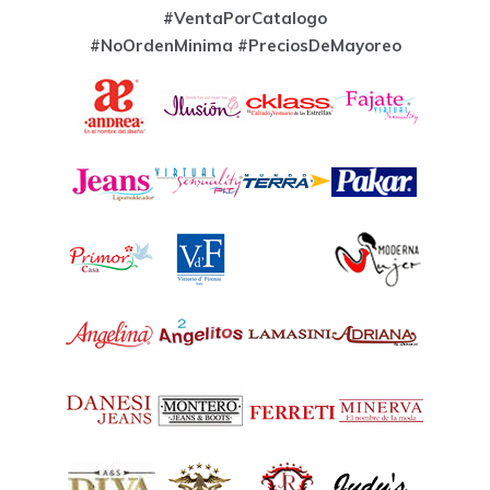
#VentaPorCatalogo
#NoOrdenMinima
#PreciosDeMayoreo