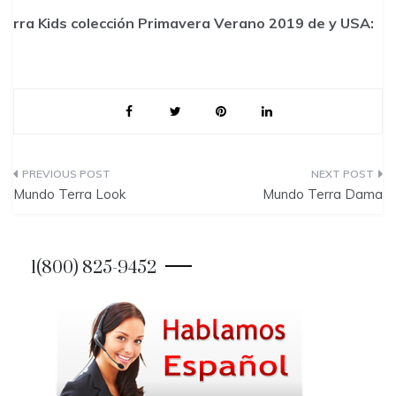
rra Kids colección
Primavera Verano 2019
de y USA:
P
Mundo Terra Look
Mundo Terra Dama
o
s
1(800) 825-9452
t
n
a
v