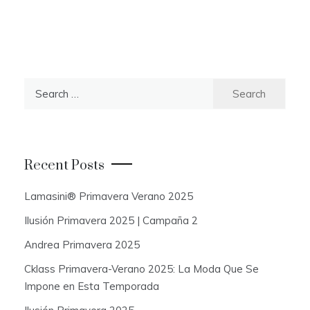
S
e
a
r
c
Recent Posts
h
f
Lamasini® Primavera Verano 2025
o
Ilusión Primavera 2025 | Campaña 2
r
:
Andrea Primavera 2025
Cklass Primavera-Verano 2025: La Moda Que Se
Impone en Esta Temporada