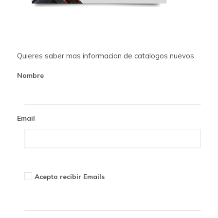
i
g
a
Quieres saber mas informacion de catalogos nuevos
t
Nombre
i
o
Email
n
Acepto recibir Emails