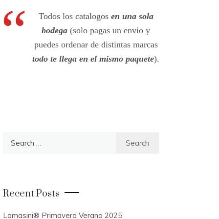
Todos los catalogos
en una sola
bodega
(solo pagas un envio y
puedes ordenar de distintas marcas
todo te llega en el mismo paquete
).
S
e
a
r
c
Recent Posts
h
f
Lamasini® Primavera Verano 2025