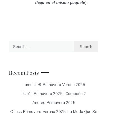
llega en el mismo paquete
).
S
e
a
r
c
Recent Posts
h
f
Lamasini® Primavera Verano 2025
o
Ilusión Primavera 2025 | Campaña 2
r
:
Andrea Primavera 2025
Cklass Primavera-Verano 2025: La Moda Que Se