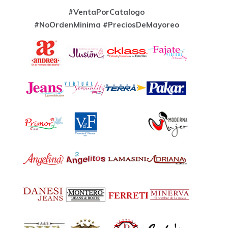
#VentaPorCatalogo
#NoOrdenMinima
#PreciosDeMayoreo