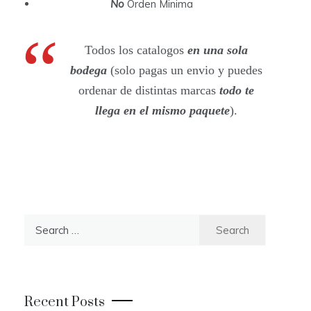
No
Orden Minima
Todos los catalogos
en una sola
bodega
(solo pagas un envio y puedes
ordenar de distintas marcas
todo te
llega en el mismo paquete
).
S
e
a
r
c
Recent Posts
h