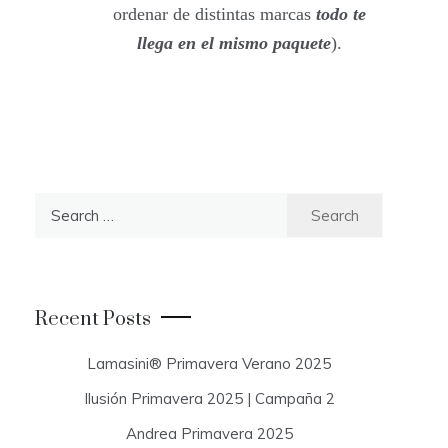
ordenar de distintas marcas
todo te
llega en el mismo paquete
).
S
e
a
r
c
Recent Posts
h
f
Lamasini® Primavera Verano 2025
o
Ilusión Primavera 2025 | Campaña 2
r
:
Andrea Primavera 2025