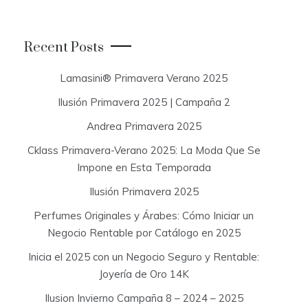
a
r
c
Recent Posts
h
f
Lamasini® Primavera Verano 2025
o
Ilusión Primavera 2025 | Campaña 2
r
:
Andrea Primavera 2025
Cklass Primavera-Verano 2025: La Moda Que Se
Impone en Esta Temporada
Ilusión Primavera 2025
Perfumes Originales y Árabes: Cómo Iniciar un
Negocio Rentable por Catálogo en 2025
Inicia el 2025 con un Negocio Seguro y Rentable:
Joyería de Oro 14K
Ilusion Invierno Campaña 8 – 2024 – 2025