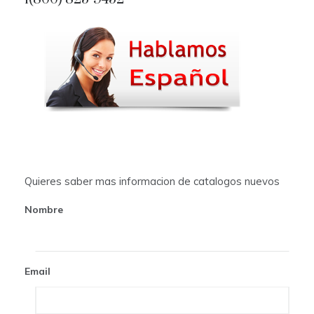
n
a
v
i
g
a
t
Quieres saber mas informacion de catalogos nuevos
i
Nombre
o
n
Email