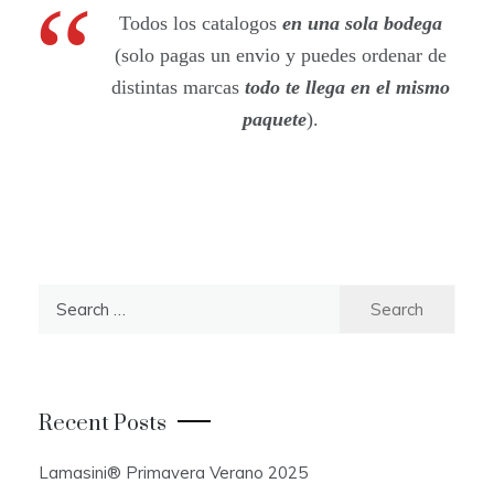
Todos los catalogos
en una sola bodega
(solo pagas un envio y puedes ordenar de
distintas marcas
todo te llega en el mismo
paquete
).
S
e
a
r
c
Recent Posts
h
f
Lamasini® Primavera Verano 2025
o