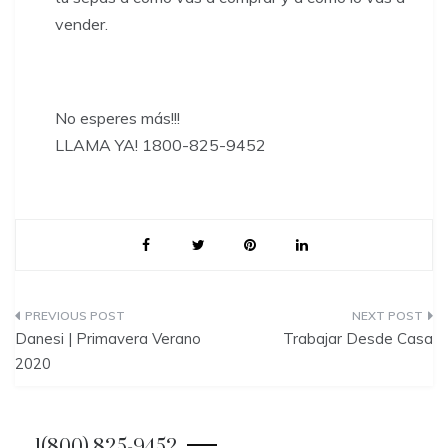
vender.
​No esperes más!!!
LLAMA YA! 1800-825-9452
P
Danesi | Primavera Verano
Trabajar Desde Casa
o
2020
s
t
1(800) 825-9452