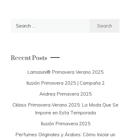
S
e
a
r
c
Recent Posts
h
f
Lamasini® Primavera Verano 2025
o
Ilusión Primavera 2025 | Campaña 2
r
:
Andrea Primavera 2025
Cklass Primavera-Verano 2025: La Moda Que Se
Impone en Esta Temporada
Ilusión Primavera 2025
Perfumes Originales y Árabes: Cómo Iniciar un