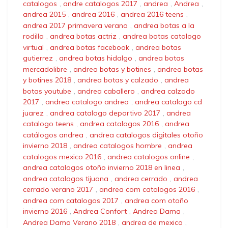
catalogos
,
andre catalogos 2017
,
andrea
,
Andrea
,
andrea 2015
,
andrea 2016
,
andrea 2016 teens
,
andrea 2017 primavera verano
,
andrea botas a la
rodilla
,
andrea botas actriz
,
andrea botas catalogo
virtual
,
andrea botas facebook
,
andrea botas
gutierrez
,
andrea botas hidalgo
,
andrea botas
mercadolibre
,
andrea botas y botines
,
andrea botas
y botines 2018
,
andrea botas y calzado
,
andrea
botas youtube
,
andrea caballero
,
andrea calzado
2017
,
andrea catalogo andrea
,
andrea catalogo cd
juarez
,
andrea catalogo deportivo 2017
,
andrea
catalogo teens
,
andrea catalogos 2016
,
andrea
catálogos andrea
,
andrea catalogos digitales otoño
invierno 2018
,
andrea catalogos hombre
,
andrea
catalogos mexico 2016
,
andrea catalogos online
,
andrea catalogos otoño invierno 2018 en linea
,
andrea catalogos tijuana
,
andrea cerrado
,
andrea
cerrado verano 2017
,
andrea com catalogos 2016
,
andrea com catalogos 2017
,
andrea com otoño
invierno 2016
,
Andrea Confort
,
Andrea Dama
,
Andrea Dama Verano 2018
,
andrea de mexico
,