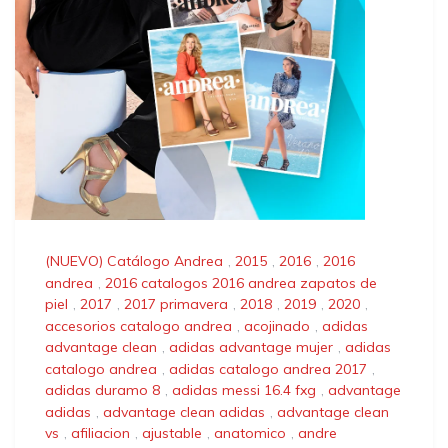
(NUEVO) Catálogo Andrea
,
2015
,
2016
,
2016
andrea
,
2016 catalogos 2016 andrea zapatos de
piel
,
2017
,
2017 primavera
,
2018
,
2019
,
2020
,
accesorios catalogo andrea
,
acojinado
,
adidas
advantage clean
,
adidas advantage mujer
,
adidas
catalogo andrea
,
adidas catalogo andrea 2017
,
adidas duramo 8
,
adidas messi 16.4 fxg
,
advantage
adidas
,
advantage clean adidas
,
advantage clean
vs
,
afiliacion
,
ajustable
,
anatomico
,
andre