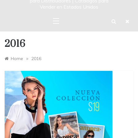
para Distribuidores | Catalogos para
Vender en Estados Unidos
2016
»
Home
2016