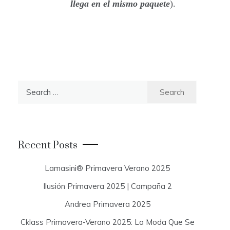
llega en el mismo paquete
).
S
e
a
r
c
Recent Posts
h
f
Lamasini® Primavera Verano 2025
o
Ilusión Primavera 2025 | Campaña 2
r
:
Andrea Primavera 2025
Cklass Primavera-Verano 2025: La Moda Que Se