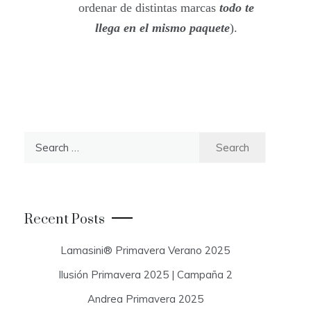
ordenar de distintas marcas
todo te
llega en el mismo paquete
).
S
e
a
r
c
Recent Posts
h
f
Lamasini® Primavera Verano 2025
o
Ilusión Primavera 2025 | Campaña 2
r
:
Andrea Primavera 2025