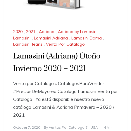
2020
,
2021
,
Adriana
,
Adriana by Lamasini
,
Lamasini
,
Lamasini Adriana
,
Lamasini Dama
,
Lamasini Jeans
,
Venta Por Catalogo
Lamasini (Adriana) Otoño –
Invierno 2020 – 2021
Venta por Catalogo #CatalogosParaVender
#PreciosDeMayoreo Catalogo Lamasini Venta por
Catalogo Ya está disponible nuestro nuevo
catálogo Lamasini & Adriana Primavera – 2020 /
2021
October 7, 2020
By
Ventas Por Catalogo En USA
4 Min