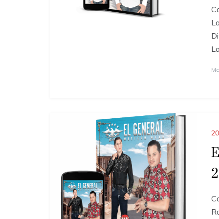
Ca
La
Di
La
Ma
20
E
2
Ca
Ro