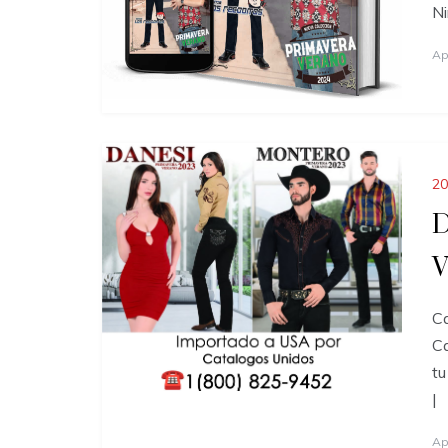
Ni
Ap
20
D
V
Ca
Ca
tu
|
Ap