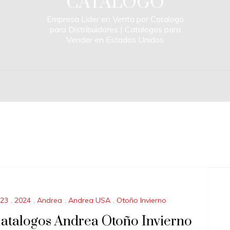
CATALOGO
Empresa Lider en Venta por Catalogo
para Distribuidores | Catalogos para
Vender en Estados Unidos
23
,
2024
,
Andrea
,
Andrea USA
,
Otoño Invierno
atalogos Andrea Otoño Invierno