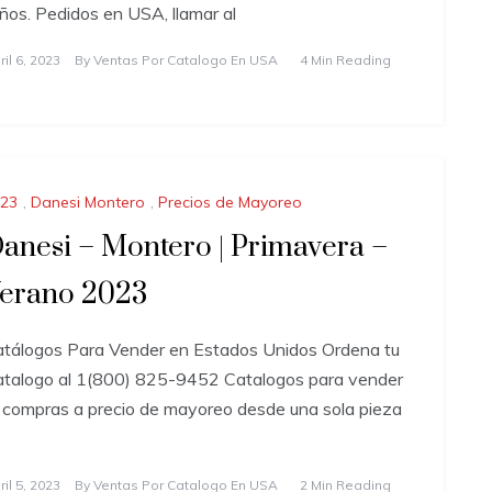
ños. Pedidos en USA, llamar al
ril 6, 2023
By
Ventas Por Catalogo En USA
4 Min Reading
23
,
Danesi Montero
,
Precios de Mayoreo
anesi – Montero | Primavera –
erano 2023
tálogos Para Vender en Estados Unidos Ordena tu
talogo al 1(800) 825-9452 Catalogos para vender
 compras a precio de mayoreo desde una sola pieza
ril 5, 2023
By
Ventas Por Catalogo En USA
2 Min Reading