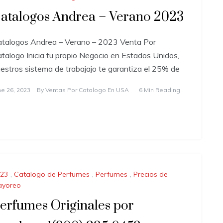
atalogos Andrea – Verano 2023
talogos Andrea – Verano – 2023 Venta Por
talogo Inicia tu propio Negocio en Estados Unidos,
estros sistema de trabajajo te garantiza el 25% de
ne 26, 2023
By
Ventas Por Catalogo En USA
6 Min Reading
23
,
Catalogo de Perfumes
,
Perfumes
,
Precios de
ayoreo
erfumes Originales por