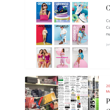
C
Ca
Ca
nu
Ju
20
M
P