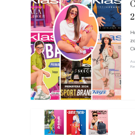
C
2
Ha
za
Ck
Au
Re
20