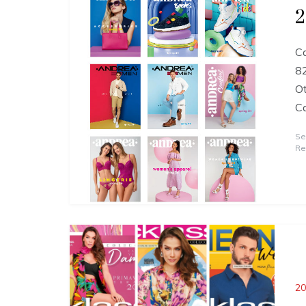
2
Ca
82
Ot
Ca
Se
Re
20