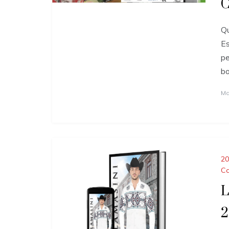
C
Qu
Es
pe
b
Ma
20
Ca
L
2