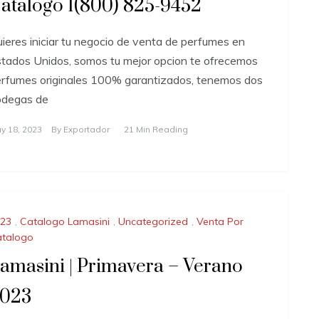
atalogo 1(800) 825-9452
ieres iniciar tu negocio de venta de perfumes en
tados Unidos, somos tu mejor opcion te ofrecemos
rfumes originales 100% garantizados, tenemos dos
odegas de
y 18, 2023
By
Exportador
21 Min Reading
23
,
Catalogo Lamasini
,
Uncategorized
,
Venta Por
talogo
amasini | Primavera – Verano
023