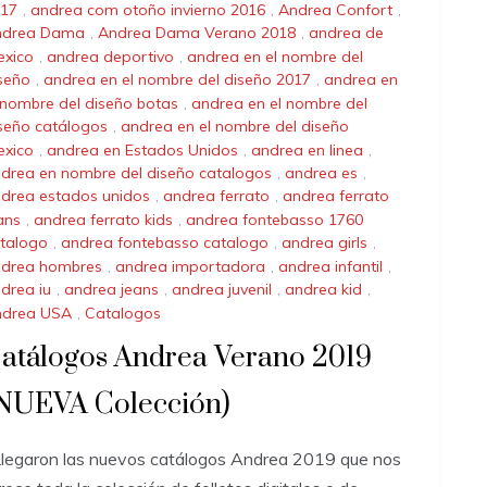
17
,
andrea com otoño invierno 2016
,
Andrea Confort
,
ndrea Dama
,
Andrea Dama Verano 2018
,
andrea de
xico
,
andrea deportivo
,
andrea en el nombre del
seño
,
andrea en el nombre del diseño 2017
,
andrea en
 nombre del diseño botas
,
andrea en el nombre del
seño catálogos
,
andrea en el nombre del diseño
xico
,
andrea en Estados Unidos
,
andrea en linea
,
drea en nombre del diseño catalogos
,
andrea es
,
drea estados unidos
,
andrea ferrato
,
andrea ferrato
ans
,
andrea ferrato kids
,
andrea fontebasso 1760
talogo
,
andrea fontebasso catalogo
,
andrea girls
,
drea hombres
,
andrea importadora
,
andrea infantil
,
drea iu
,
andrea jeans
,
andrea juvenil
,
andrea kid
,
ndrea USA
,
Catalogos
atálogos Andrea Verano 2019
NUEVA Colección)
egaron las nuevos catálogos Andrea 2019 que nos