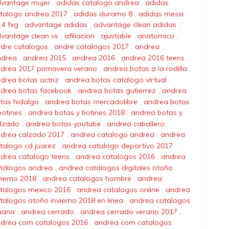
vantage mujer
,
adidas catalogo andrea
,
adidas
talogo andrea 2017
,
adidas duramo 8
,
adidas messi
.4 fxg
,
advantage adidas
,
advantage clean adidas
,
vantage clean vs
,
afiliacion
,
ajustable
,
anatomico
,
dre catalogos
,
andre catalogos 2017
,
andrea
,
ndrea
,
andrea 2015
,
andrea 2016
,
andrea 2016 teens
,
drea 2017 primavera verano
,
andrea botas a la rodilla
,
drea botas actriz
,
andrea botas catalogo virtual
,
drea botas facebook
,
andrea botas gutierrez
,
andrea
tas hidalgo
,
andrea botas mercadolibre
,
andrea botas
botines
,
andrea botas y botines 2018
,
andrea botas y
lzado
,
andrea botas youtube
,
andrea caballero
,
drea calzado 2017
,
andrea catalogo andrea
,
andrea
talogo cd juarez
,
andrea catalogo deportivo 2017
,
drea catalogo teens
,
andrea catalogos 2016
,
andrea
tálogos andrea
,
andrea catalogos digitales otoño
vierno 2018
,
andrea catalogos hombre
,
andrea
talogos mexico 2016
,
andrea catalogos online
,
andrea
talogos otoño invierno 2018 en linea
,
andrea catalogos
juana
,
andrea cerrado
,
andrea cerrado verano 2017
,
drea com catalogos 2016
,
andrea com catalogos