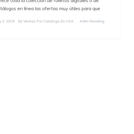
rece toda la colección de folletos digitales o de
tálogos en línea las ofertas muy útiles para que
y 3, 2019
By
Ventas Por Catalogo En USA
4 Min Reading