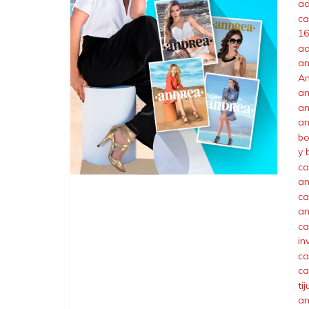
ad
ca
16
ad
an
A
an
an
an
bo
y 
ca
an
ca
an
ca
in
ca
ca
ti
an