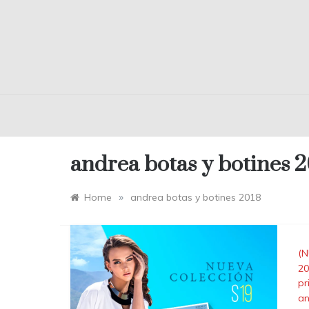
andrea botas y botines 
»
Home
andrea botas y botines 2018
(N
20
pr
an