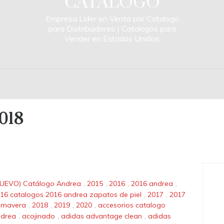
CATALOGO
Empresa Lider en Venta por Catalogo
para Distribuidores | Catalogos para
Vender en Estados Unidos
2018
UEVO) Catálogo Andrea
,
2015
,
2016
,
2016 andrea
,
16 catalogos 2016 andrea zapatos de piel
,
2017
,
2017
imavera
,
2018
,
2019
,
2020
,
accesorios catalogo
drea
,
acojinado
,
adidas advantage clean
,
adidas