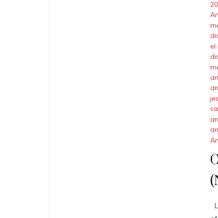
20
A
me
di
el
di
me
an
an
je
ca
an
an
A
C
(
Ll