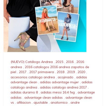
(NUEVO) Catálogo Andrea
,
2015
,
2016
,
2016
andrea
,
2016 catalogos 2016 andrea zapatos de
piel
,
2017
,
2017 primavera
,
2018
,
2019
,
2020
,
accesorios catalogo andrea
,
acojinado
,
adidas
advantage clean
,
adidas advantage mujer
,
adidas
catalogo andrea
,
adidas catalogo andrea 2017
,
adidas duramo 8
,
adidas messi 16.4 fxg
,
advantage
adidas
,
advantage clean adidas
,
advantage clean
vs
,
afiliacion
,
ajustable
,
anatomico
,
andre