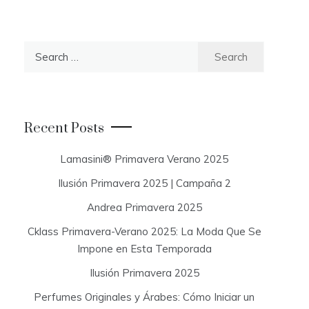
S
e
a
r
c
Recent Posts
h
f
Lamasini® Primavera Verano 2025
o
Ilusión Primavera 2025 | Campaña 2
r
:
Andrea Primavera 2025
Cklass Primavera-Verano 2025: La Moda Que Se
Impone en Esta Temporada
Ilusión Primavera 2025
Perfumes Originales y Árabes: Cómo Iniciar un