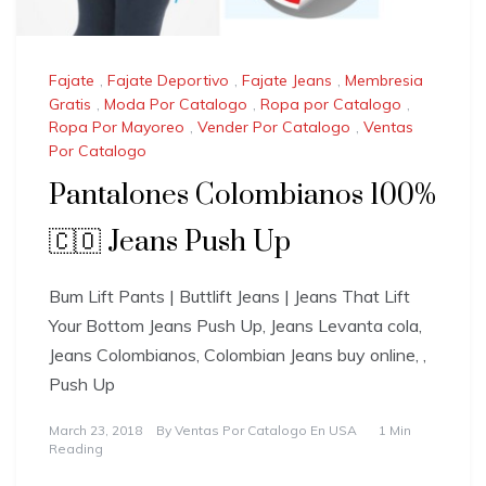
Fajate
,
Fajate Deportivo
,
Fajate Jeans
,
Membresia
Gratis
,
Moda Por Catalogo
,
Ropa por Catalogo
,
Ropa Por Mayoreo
,
Vender Por Catalogo
,
Ventas
Por Catalogo
Pantalones Colombianos 100%
🇨🇴 Jeans Push Up
Bum Lift Pants | Buttlift Jeans | Jeans That Lift
Your Bottom Jeans Push Up, Jeans Levanta cola,
Jeans Colombianos, Colombian Jeans buy online, ,
Push Up
March 23, 2018
By
Ventas Por Catalogo En USA
1 Min
Reading