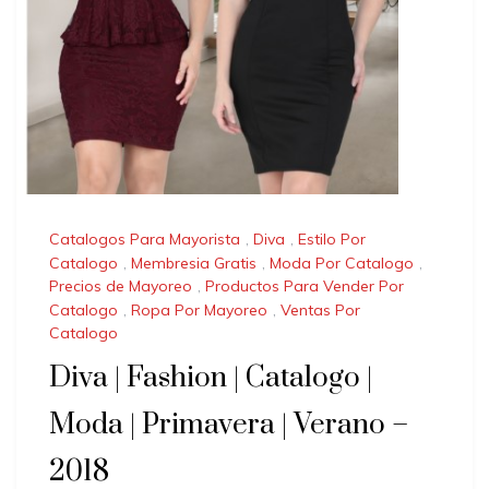
Catalogos Para Mayorista
,
Diva
,
Estilo Por
Catalogo
,
Membresia Gratis
,
Moda Por Catalogo
,
Precios de Mayoreo
,
Productos Para Vender Por
Catalogo
,
Ropa Por Mayoreo
,
Ventas Por
Catalogo
Diva | Fashion | Catalogo |
Moda | Primavera | Verano –
2018