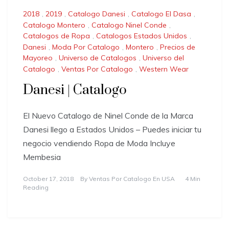
2018
,
2019
,
Catalogo Danesi
,
Catalogo El Dasa
,
Catalogo Montero
,
Catalogo Ninel Conde
,
Catalogos de Ropa
,
Catalogos Estados Unidos
,
Danesi
,
Moda Por Catalogo
,
Montero
,
Precios de
Mayoreo
,
Universo de Catalogos
,
Universo del
Catalogo
,
Ventas Por Catalogo
,
Western Wear
Danesi | Catalogo
El Nuevo Catalogo de Ninel Conde de la Marca
Danesi llego a Estados Unidos – Puedes iniciar tu
negocio vendiendo Ropa de Moda Incluye
Membesia
October 17, 2018
By
Ventas Por Catalogo En USA
4 Min
Reading