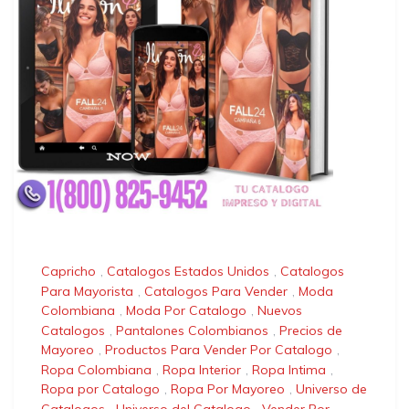
Capricho
,
Catalogos Estados Unidos
,
Catalogos
Para Mayorista
,
Catalogos Para Vender
,
Moda
Colombiana
,
Moda Por Catalogo
,
Nuevos
Catalogos
,
Pantalones Colombianos
,
Precios de
Mayoreo
,
Productos Para Vender Por Catalogo
,
Ropa Colombiana
,
Ropa Interior
,
Ropa Intima
,
Ropa por Catalogo
,
Ropa Por Mayoreo
,
Universo de
Catalogos
,
Universo del Catalogo
,
Vender Por