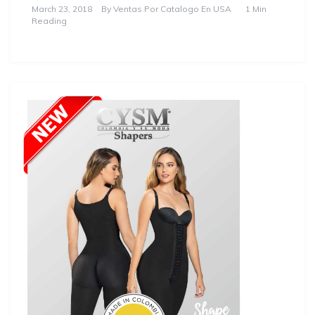
March 23, 2018
By
Ventas Por Catalogo En USA
1 Min
Reading