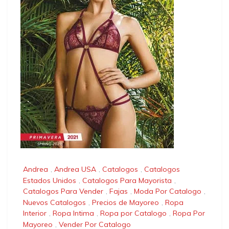
Andrea
,
Andrea USA
,
Catalogos
,
Catalogos
Estados Unidos
,
Catalogos Para Mayorista
,
Catalogos Para Vender
,
Fajas
,
Moda Por Catalogo
,
Nuevos Catalogos
,
Precios de Mayoreo
,
Ropa
Interior
,
Ropa Intima
,
Ropa por Catalogo
,
Ropa Por
Mayoreo
,
Vender Por Catalogo