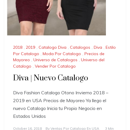
2018
,
2019
,
Catalogo Diva
,
Catalogos
,
Diva
,
Estilo
Por Catalogo
,
Moda Por Catalogo
,
Precios de
Mayoreo
,
Universo de Catalogos
,
Universo del
Catalogo
,
Vender Por Catalogo
Diva | Nuevo Catalogo
Diva Fashion Catalogo Otono Invierno 2018 –
2019 en USA Precios de Mayoreo Ya llego el
nuevo Catalogo Inicia tu Propio Negocio en
Estados Unidos
October 16, 2018
By
Ventas Por Catalogo En USA
3 Min