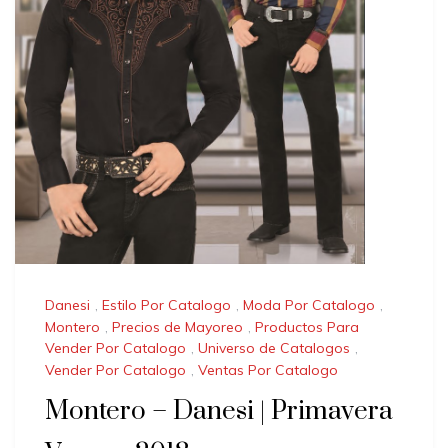
Danesi
,
Estilo Por Catalogo
,
Moda Por Catalogo
,
Montero
,
Precios de Mayoreo
,
Productos Para
Vender Por Catalogo
,
Universo de Catalogos
,
Vender Por Catalogo
,
Ventas Por Catalogo
Montero – Danesi | Primavera