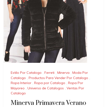
Estilo Por Catalogo
,
Ferreti
,
Minerva
,
Moda Por
Catalogo
,
Productos Para Vender Por Catalogo
,
Ropa Interior
,
Ropa por Catalogo
,
Ropa Por
Mayoreo
,
Universo de Catalogos
,
Ventas Por
Catalogo
Minerva Primavera Verano