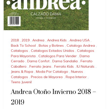
2018
,
2019
,
Andrea
,
Andrea Kids
,
Andrea USA
,
Back To School
,
Botas y Botines
,
Catalogo Andrea
,
Catalogos
,
Catalogos Estados Unidos
,
Catalogos
Para Mayorista
,
Catalogos Para Vender
,
Dama
Cerrado
,
Dama Confot
,
Dama Sandalia
,
Ferrato
Caballero
,
Ferrato Jeans
,
Ferrato Kids
,
IU Naturals
,
Jeans & Ropa
,
Moda Por Catalogo
,
Nuevos
Catalogos
,
Precios de Mayoreo
,
Ropa Interior
,
Teens Juvenil
Andrea Otoño Invierno 2018 –
2019