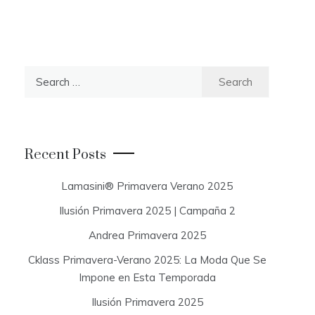
S
e
a
r
c
Recent Posts
h
f
Lamasini® Primavera Verano 2025
o
Ilusión Primavera 2025 | Campaña 2
r
:
Andrea Primavera 2025
Cklass Primavera-Verano 2025: La Moda Que Se
Impone en Esta Temporada
Ilusión Primavera 2025