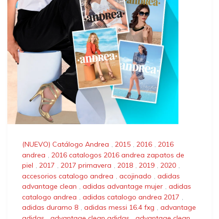
(NUEVO) Catálogo Andrea
,
2015
,
2016
,
2016
andrea
,
2016 catalogos 2016 andrea zapatos de
piel
,
2017
,
2017 primavera
,
2018
,
2019
,
2020
,
accesorios catalogo andrea
,
acojinado
,
adidas
advantage clean
,
adidas advantage mujer
,
adidas
catalogo andrea
,
adidas catalogo andrea 2017
,
adidas duramo 8
,
adidas messi 16.4 fxg
,
advantage
adidas
,
advantage clean adidas
,
advantage clean