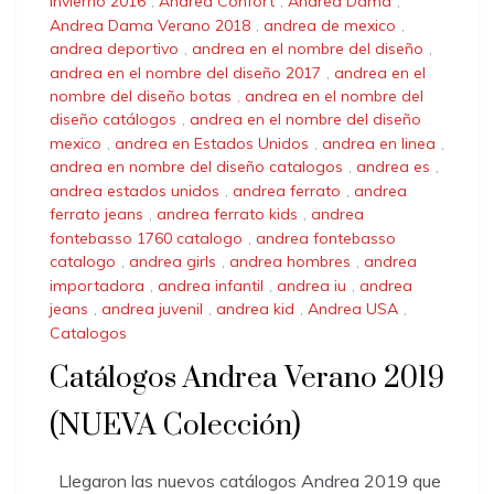
invierno 2016
,
Andrea Confort
,
Andrea Dama
,
Andrea Dama Verano 2018
,
andrea de mexico
,
andrea deportivo
,
andrea en el nombre del diseño
,
andrea en el nombre del diseño 2017
,
andrea en el
nombre del diseño botas
,
andrea en el nombre del
diseño catálogos
,
andrea en el nombre del diseño
mexico
,
andrea en Estados Unidos
,
andrea en linea
,
andrea en nombre del diseño catalogos
,
andrea es
,
andrea estados unidos
,
andrea ferrato
,
andrea
ferrato jeans
,
andrea ferrato kids
,
andrea
fontebasso 1760 catalogo
,
andrea fontebasso
catalogo
,
andrea girls
,
andrea hombres
,
andrea
importadora
,
andrea infantil
,
andrea iu
,
andrea
jeans
,
andrea juvenil
,
andrea kid
,
Andrea USA
,
Catalogos
Catálogos Andrea Verano 2019
(NUEVA Colección)
Llegaron las nuevos catálogos Andrea 2019 que