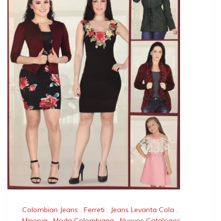
Colombian Jeans
,
Ferreti
,
Jeans Levanta Cola
,
Minerva
,
Moda Colombiana
,
Nuevos Catalogos
,