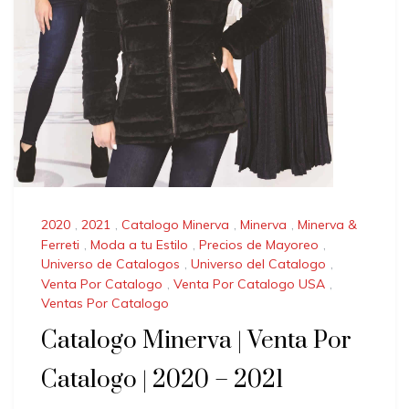
2020
,
2021
,
Catalogo Minerva
,
Minerva
,
Minerva &
Ferreti
,
Moda a tu Estilo
,
Precios de Mayoreo
,
Universo de Catalogos
,
Universo del Catalogo
,
Venta Por Catalogo
,
Venta Por Catalogo USA
,
Ventas Por Catalogo
Catalogo Minerva | Venta Por
Catalogo | 2020 – 2021