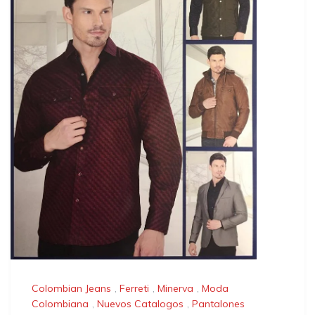
Colombian Jeans
,
Ferreti
,
Minerva
,
Moda
Colombiana
,
Nuevos Catalogos
,
Pantalones