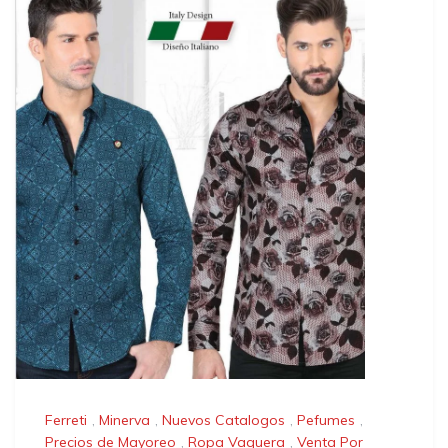
Ferreti
,
Minerva
,
Nuevos Catalogos
,
Pefumes
,
Precios de Mayoreo
,
Ropa Vaquera
,
Venta Por