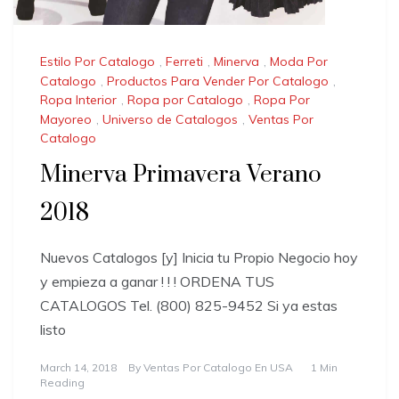
Estilo Por Catalogo
,
Ferreti
,
Minerva
,
Moda Por
Catalogo
,
Productos Para Vender Por Catalogo
,
Ropa Interior
,
Ropa por Catalogo
,
Ropa Por
Mayoreo
,
Universo de Catalogos
,
Ventas Por
Catalogo
Minerva Primavera Verano
2018
Nuevos Catalogos [y] Inicia tu Propio Negocio hoy
y empieza a ganar ! ! ! ORDENA TUS
CATALOGOS Tel. (800) 825-9452 Si ya estas
listo
March 14, 2018
By
Ventas Por Catalogo En USA
1 Min
Reading