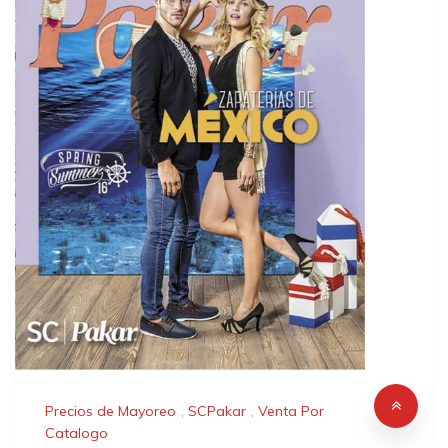
Precios de Mayoreo
,
SCPakar
,
Venta Por
Catalogo