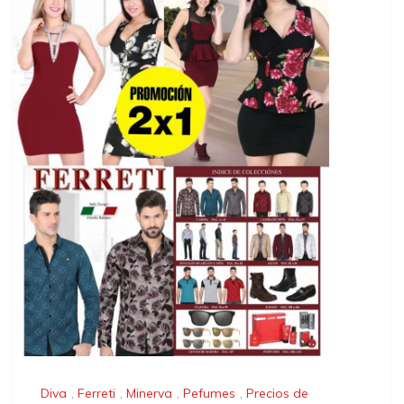
Diva
,
Ferreti
,
Minerva
,
Pefumes
,
Precios de