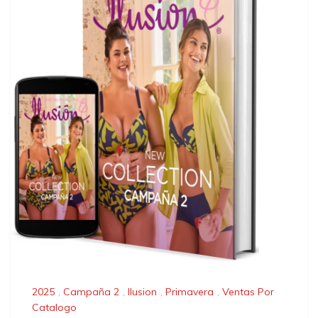
2025
,
Campaña 2
,
Ilusion
,
Primavera
,
Ventas Por
Catalogo