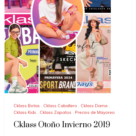
Cklass Botas
,
Cklass Caballero
,
Cklass Dama
,
Cklass Kids
,
Cklass Zapatos
,
Precios de Mayoreo
Cklass Otoño Invierno 2019