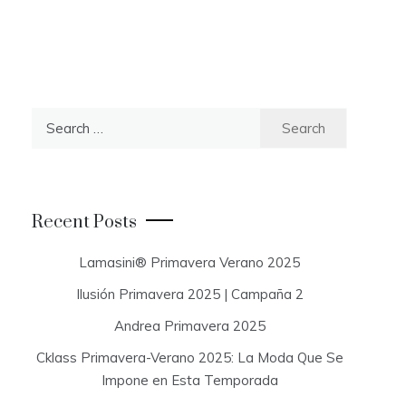
S
e
a
r
c
Recent Posts
h
f
Lamasini® Primavera Verano 2025
o
Ilusión Primavera 2025 | Campaña 2
r
:
Andrea Primavera 2025
Cklass Primavera-Verano 2025: La Moda Que Se
Impone en Esta Temporada