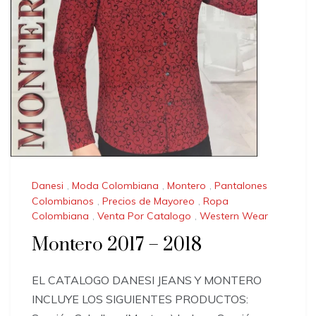
Danesi
,
Moda Colombiana
,
Montero
,
Pantalones
Colombianos
,
Precios de Mayoreo
,
Ropa
Colombiana
,
Venta Por Catalogo
,
Western Wear
Montero 2017 – 2018
EL CATALOGO DANESI JEANS Y MONTERO
INCLUYE LOS SIGUIENTES PRODUCTOS: