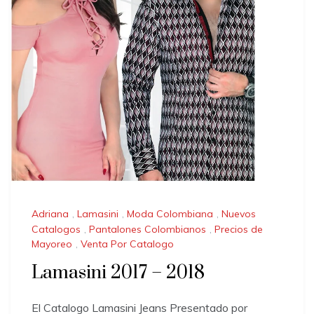
Adriana
,
Lamasini
,
Moda Colombiana
,
Nuevos
Catalogos
,
Pantalones Colombianos
,
Precios de
Mayoreo
,
Venta Por Catalogo
Lamasini 2017 – 2018
El Catalogo Lamasini Jeans Presentado por