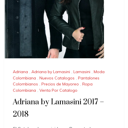
Adriana
,
Adriana by Lamasini
,
Lamasini
,
Moda
Colombiana
,
Nuevos Catalogos
,
Pantalones
Colombianos
,
Precios de Mayoreo
,
Ropa
Colombiana
,
Venta Por Catalogo
Adriana by Lamasini 2017 –
2018