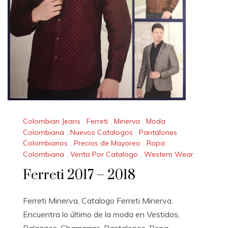
Colombian Jeans
,
Ferreti
,
Minerva
,
Moda
Colombiana
,
Nuevos Catalogos
,
Pantalones
Colombianos
,
Precios de Mayoreo
,
Ropa
Colombiana
,
Venta Por Catalogo
,
Western Wear
Ferreti 2017 – 2018
Ferreti Minerva, Catalogo Ferreti Minerva.
Encuentra lo último de la moda en Vestidos,
Palazzos, Chamarras, Pantalones, Ropa