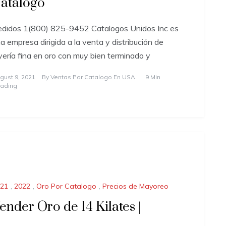
atalogo
didos 1(800) 825-9452 Catalogos Unidos Inc es
a empresa dirigida a la venta y distribución de
yería fina en oro con muy bien terminado y
gust 9, 2021
By
Ventas Por Catalogo En USA
9 Min
ading
21
,
2022
,
Oro Por Catalogo
,
Precios de Mayoreo
ender Oro de 14 Kilates |