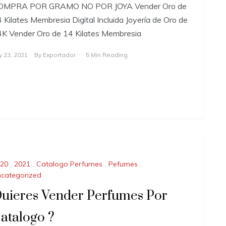
OMPRA POR GRAMO NO POR JOYA Vender Oro de
 Kilates Membresia Digital Incluida Joyería de Oro de
K Vender Oro de 14 Kilates Membresia
ly 23, 2021
By
Exportador
5 Min Reading
20
,
2021
,
Catalogo Perfumes
,
Pefumes
,
categorized
uieres Vender Perfumes Por
atalogo ?