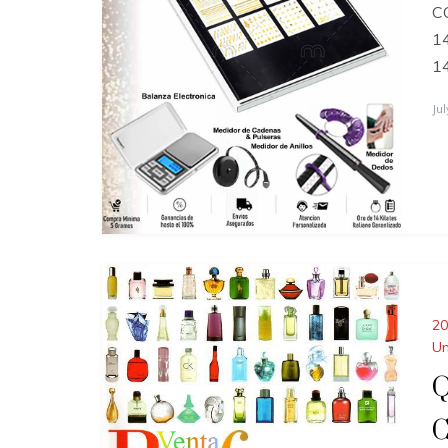
C
14
14
Ju
20
Un
Q
C