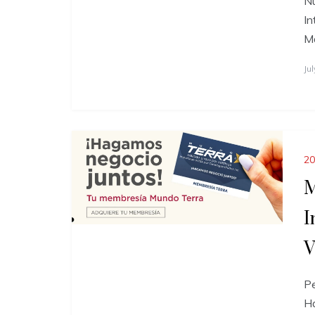
Nu
In
M
Ju
20
M
I
V
P
Ha