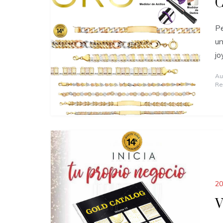
C
Pe
un
jo
Au
Re
20
V