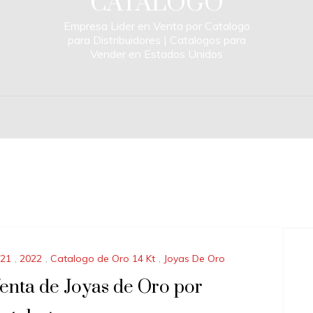
CATALOGO
Empresa Lider en Venta por Catalogo
para Distribuidores | Catalogos para
Vender en Estados Unidos
21
,
2022
,
Catalogo de Oro 14 Kt
,
Joyas De Oro
enta de Joyas de Oro por