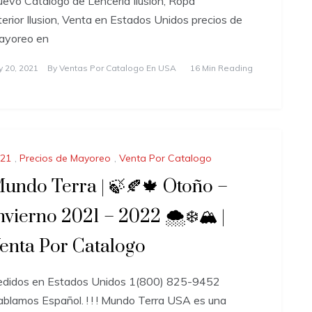
evo Catalogo de Lenceria Ilusion, Ropa
terior Ilusion, Venta en Estados Unidos precios de
ayoreo en
ly 20, 2021
By
Ventas Por Catalogo En USA
16 Min Reading
21
,
Precios de Mayoreo
,
Venta Por Catalogo
undo Terra | 🍃🍂🍁 Otoño –
nvierno 2021 – 2022 🌨️❄️🏔️ |
enta Por Catalogo
edidos en Estados Unidos 1(800) 825-9452
blamos Español. ! ! ! Mundo Terra USA es una