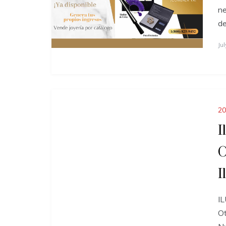
ne
de
Ju
20
I
O
I
I
O