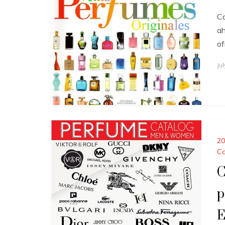
Ca
ah
of
Ju
20
Ca
C
p
E