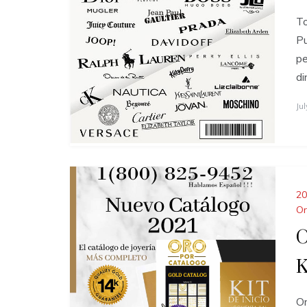
To
Pu
pe
di
Ju
20
O
O
K
Or