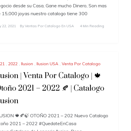
gocio desde su Casa, Gane mucho Dinero, Son mas
 15,000 joyas nuestro catalogo tiene 300
ly 22, 2021
By
Ventas Por Catalogo En USA
4 Min Reading
21
,
2022
,
Ilusion
,
Ilusion USA
,
Venta Por Catalogo
lusion | Venta Por Catalogo | 🍁
toño 2021 – 2022 🍂 | Catalogo
lusion
LUSION 🍁🍂🍃 OTOÑO 2021 – 202 Nuevo Catalogo
toño 2021 – 2022 #QuedateEnCasa