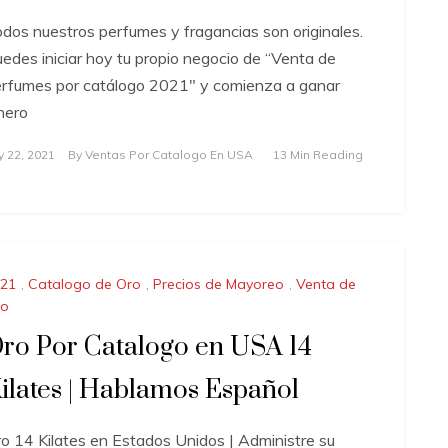
dos nuestros perfumes y fragancias son originales.
edes iniciar hoy tu propio negocio de “Venta de
rfumes por catálogo 2021″ y comienza a ganar
nero
ly 22, 2021
By
Ventas Por Catalogo En USA
13 Min Reading
21
,
Catalogo de Oro
,
Precios de Mayoreo
,
Venta de
ro
ro Por Catalogo en USA 14
ilates | Hablamos Español
o 14 Kilates en Estados Unidos | Administre su