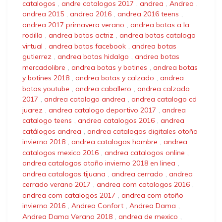
catalogos
,
andre catalogos 2017
,
andrea
,
Andrea
,
andrea 2015
,
andrea 2016
,
andrea 2016 teens
,
andrea 2017 primavera verano
,
andrea botas a la
rodilla
,
andrea botas actriz
,
andrea botas catalogo
virtual
,
andrea botas facebook
,
andrea botas
gutierrez
,
andrea botas hidalgo
,
andrea botas
mercadolibre
,
andrea botas y botines
,
andrea botas
y botines 2018
,
andrea botas y calzado
,
andrea
botas youtube
,
andrea caballero
,
andrea calzado
2017
,
andrea catalogo andrea
,
andrea catalogo cd
juarez
,
andrea catalogo deportivo 2017
,
andrea
catalogo teens
,
andrea catalogos 2016
,
andrea
catálogos andrea
,
andrea catalogos digitales otoño
invierno 2018
,
andrea catalogos hombre
,
andrea
catalogos mexico 2016
,
andrea catalogos online
,
andrea catalogos otoño invierno 2018 en linea
,
andrea catalogos tijuana
,
andrea cerrado
,
andrea
cerrado verano 2017
,
andrea com catalogos 2016
,
andrea com catalogos 2017
,
andrea com otoño
invierno 2016
,
Andrea Confort
,
Andrea Dama
,
Andrea Dama Verano 2018
,
andrea de mexico
,