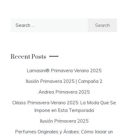
S
e
a
r
c
Recent Posts
h
f
Lamasini® Primavera Verano 2025
o
Ilusión Primavera 2025 | Campaña 2
r
:
Andrea Primavera 2025
Cklass Primavera-Verano 2025: La Moda Que Se
Impone en Esta Temporada
Ilusión Primavera 2025
Perfumes Originales y Árabes: Cómo Iniciar un