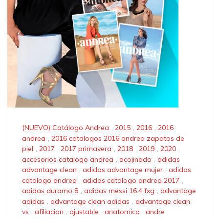
(NUEVO) Catálogo Andrea
,
2015
,
2016
,
2016
andrea
,
2016 catalogos 2016 andrea zapatos de
piel
,
2017
,
2017 primavera
,
2018
,
2019
,
2020
,
accesorios catalogo andrea
,
acojinado
,
adidas
advantage clean
,
adidas advantage mujer
,
adidas
catalogo andrea
,
adidas catalogo andrea 2017
,
adidas duramo 8
,
adidas messi 16.4 fxg
,
advantage
adidas
,
advantage clean adidas
,
advantage clean
vs
,
afiliacion
,
ajustable
,
anatomico
,
andre