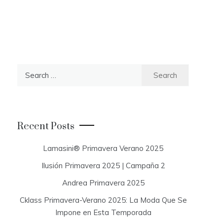
S
e
a
r
c
Recent Posts
h
f
Lamasini® Primavera Verano 2025
o
Ilusión Primavera 2025 | Campaña 2
r
:
Andrea Primavera 2025
Cklass Primavera-Verano 2025: La Moda Que Se
Impone en Esta Temporada