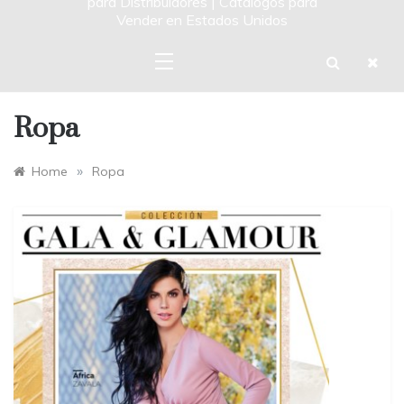
para Distribuidores | Catalogos para
Vender en Estados Unidos
Ropa
»
Home
Ropa