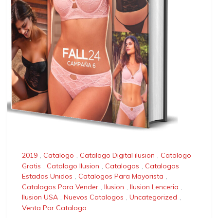
2019
,
Catalogo
,
Catalogo Digital ilusion
,
Catalogo
Gratis
,
Catalogo Ilusion
,
Catalogos
,
Catalogos
Estados Unidos
,
Catalogos Para Mayorista
,
Catalogos Para Vender
,
Ilusion
,
Ilusion Lenceria
,
Ilusion USA
,
Nuevos Catalogos
,
Uncategorized
,
Venta Por Catalogo