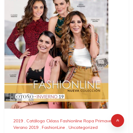
2019
,
Catálogo Cklass Fashionline Ropa Primavera
Verano 2019
,
FashionLine
,
Uncategorized