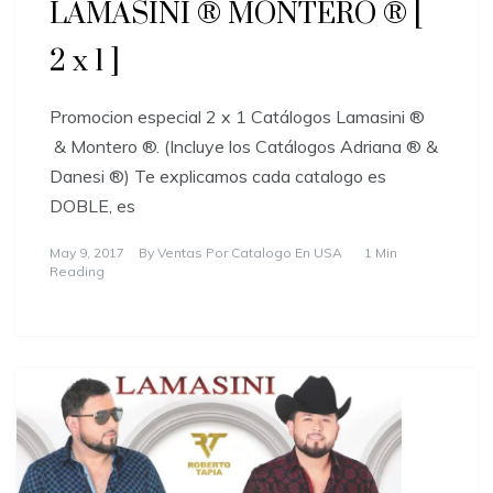
LAMASINI ® MONTERO ® [
2 x 1 ]
Promocion especial 2 x 1 Catálogos Lamasini ®
& Montero ®. (Incluye los Catálogos Adriana ® &
Danesi ®) Te explicamos cada catalogo es
DOBLE, es
May 9, 2017
By
Ventas Por Catalogo En USA
1 Min
Reading