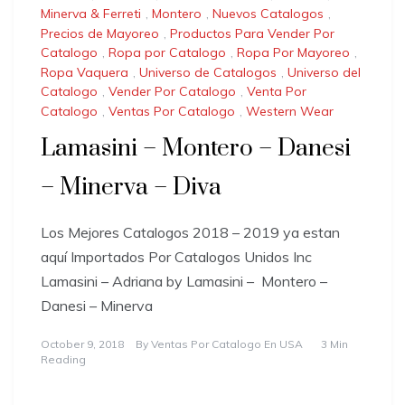
Minerva & Ferreti
,
Montero
,
Nuevos Catalogos
,
Precios de Mayoreo
,
Productos Para Vender Por
Catalogo
,
Ropa por Catalogo
,
Ropa Por Mayoreo
,
Ropa Vaquera
,
Universo de Catalogos
,
Universo del
Catalogo
,
Vender Por Catalogo
,
Venta Por
Catalogo
,
Ventas Por Catalogo
,
Western Wear
Lamasini – Montero – Danesi
– Minerva – Diva
Los Mejores Catalogos 2018 – 2019 ya estan
aquí Importados Por Catalogos Unidos Inc
Lamasini – Adriana by Lamasini – Montero –
Danesi – Minerva
October 9, 2018
By
Ventas Por Catalogo En USA
3 Min
Reading