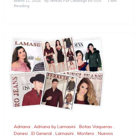
March 11, 2018
By
Ventas Por Catalogo En USA
1 Min
Reading
Adriana
,
Adriana by Lamasini
,
Botas Vaqueras
,
Danesi
,
El General
,
Lamasini
,
Montero
,
Nuevos