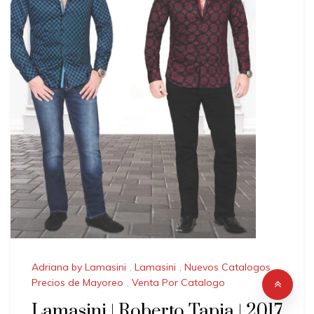
Adriana by Lamasini
,
Lamasini
,
Nuevos Catalogos
,
Precios de Mayoreo
,
Venta Por Catalogo
Lamasini | Roberto Tapia | 2017