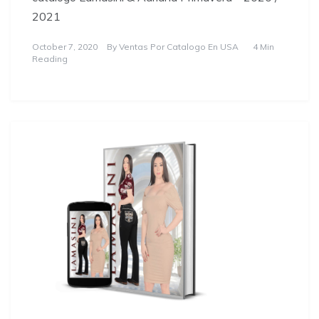
2021
October 7, 2020
By
Ventas Por Catalogo En USA
4 Min
Reading