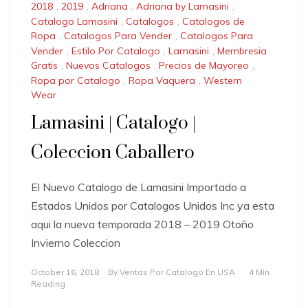
2018
,
2019
,
Adriana
,
Adriana by Lamasini
,
Catalogo Lamasini
,
Catalogos
,
Catalogos de
Ropa
,
Catalogos Para Vender
,
Catalogos Para
Vender
,
Estilo Por Catalogo
,
Lamasini
,
Membresia
Gratis
,
Nuevos Catalogos
,
Precios de Mayoreo
,
Ropa por Catalogo
,
Ropa Vaquera
,
Western
Wear
Lamasini | Catalogo |
Coleccion Caballero
El Nuevo Catalogo de Lamasini Importado a
Estados Unidos por Catalogos Unidos Inc ya esta
aqui la nueva temporada 2018 – 2019 Otoño
Invierno Coleccion
October 16, 2018
By
Ventas Por Catalogo En USA
4 Min
Reading