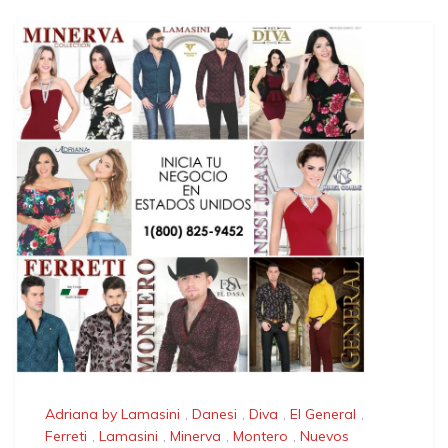
Adriana by Lamasini
,
Danesi
,
Diva
,
El General
,
Ferreti
,
Lamasini
,
Minerva
,
Montero
,
Nuevos