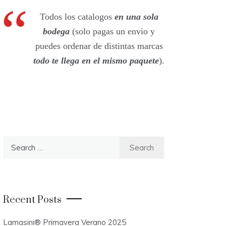
Todos los catalogos
en una sola
bodega
(solo pagas un envio y
puedes ordenar de distintas marcas
todo te llega en el mismo paquete
).
S
e
a
r
c
Recent Posts
h
f
Lamasini® Primavera Verano 2025