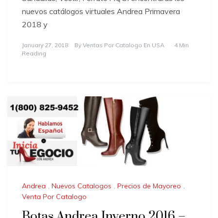
nuevos catálogos virtuales Andrea Primavera
2018 y
January 27, 2018
By
Ventas Por Catalogo En USA
4 Min
Reading
Andrea
,
Nuevos Catalogos
,
Precios de Mayoreo
,
Venta Por Catalogo
Botas Andrea Inverno 2016 –