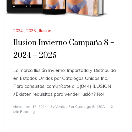
2024
,
2025
,
Ilusion
Ilusion Invierno Campaña 8 –
2024 – 2025
La marca Ilusión Invierno: Importada y Distribuida
en Estados Unidos por Catalogos Unidos Inc.
Para consultas, comunícate al 1(844) ILUSION
¿Existen requisitos para vender Ilusión?¡No!
November 17, 2024
By
Ventas Por Catalogo En USA
2
Min Reading