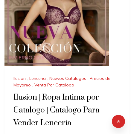
Ilusion
,
Lenceria
,
Nuevos Catalogos
,
Precios de
Mayoreo
,
Venta Por Catalogo
Ilusion | Ropa Intima por
Catalogo | Catalogo Para
Vender Lenceria