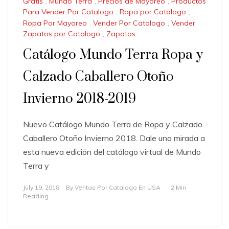
Gratis
,
Mundo Terra
,
Precios de Mayoreo
,
Productos
Para Vender Por Catalogo
,
Ropa por Catalogo
,
Ropa Por Mayoreo
,
Vender Por Catalogo
,
Vender
Zapatos por Catalogo
,
Zapatos
Catálogo Mundo Terra Ropa y
Calzado Caballero Otoño
Invierno 2018-2019
Nuevo Catálogo Mundo Terra de Ropa y Calzado
Caballero Otoño Invierno 2018. Dale una mirada a
esta nueva edición del catálogo virtual de Mundo
Terra y
July 19, 2018
By
Ventas Por Catalogo En USA
2 Min
Reading