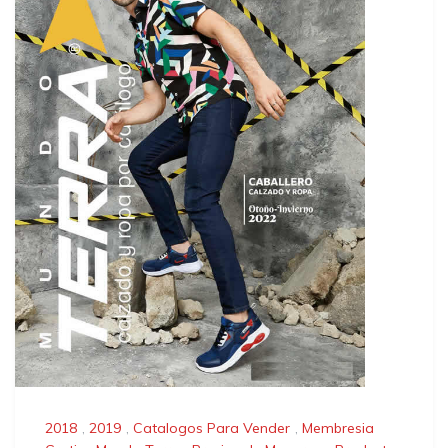
2018
,
2019
,
Catalogos Para Vender
,
Membresia