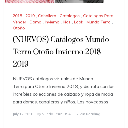
2018
,
2019
,
Caballero
,
Catalogos
,
Catalogos Para
Vender
,
Dama
,
Invierno
,
Kids
,
Look
,
Mundo Terra
,
Otoño
(NUEVOS) Catálogos Mundo
Terra Otoño Invierno 2018 –
2019
NUEVOS catálogos virtuales de Mundo
Terra para Otoño Invierno 2018, y disfruta con las
increíbles colecciones de calzado y ropa de moda
para damas, caballeros y niños. Los novedosos
July 12, 2018
By
Mundo Terra USA
2 Min Reading