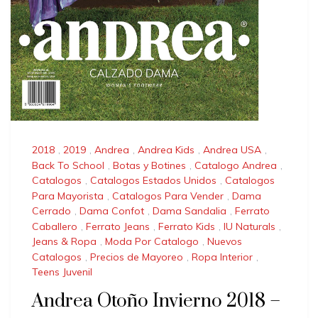
2018
,
2019
,
Andrea
,
Andrea Kids
,
Andrea USA
,
Back To School
,
Botas y Botines
,
Catalogo Andrea
,
Catalogos
,
Catalogos Estados Unidos
,
Catalogos
Para Mayorista
,
Catalogos Para Vender
,
Dama
Cerrado
,
Dama Confot
,
Dama Sandalia
,
Ferrato
Caballero
,
Ferrato Jeans
,
Ferrato Kids
,
IU Naturals
,
Jeans & Ropa
,
Moda Por Catalogo
,
Nuevos
Catalogos
,
Precios de Mayoreo
,
Ropa Interior
,
Teens Juvenil
Andrea Otoño Invierno 2018 –